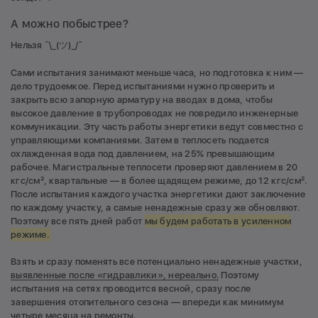
А можно побыстрее?
Нельзя ¯\_(ツ)_/¯
Сами испытания занимают меньше часа, но подготовка к ним —
дело трудоемкое. Перед испытаниями нужно проверить и
закрыть всю запорную арматуру на вводах в дома, чтобы
высокое давление в трубопроводах не повредило инженерные
коммуникации. Эту часть работы энергетики ведут совместно с
управляющими компаниями. Затем в теплосеть подается
охлажденная вода под давлением, на 25% превышающим
рабочее. Магистральные теплосети проверяют давлением в 20
кгс/см², квартальные — в более щадящем режиме, до 12 кгс/см².
После испытания каждого участка энергетики дают заключение
по каждому участку, а самые ненадежные сразу же обновляют.
Поэтому все пять дней работ
мы будем работать в усиленном
режиме.
Взять и сразу поменять все потенциально ненадежные участки,
выявленные после «гидравлики», нереально.
Поэтому
испытания на сетях проводится весной, сразу после
завершения отопительного сезона — впереди как минимум
четыре месяца на ремонты.