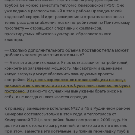
трубой. Ее можно заместить теплом с Кемеровской ГРЭС. Оно
уже подано в расположенный в этом районе Президентский
кадетский корпус. И идет расширение и строительство новых
теплотрасс для снабжения новых потребителей по Притомскому
проспекту — строящихся спортивных комплексов,
проектируемых объектов культурно-образовательного
кластера.
— Сколько дополнительного объема поставок тепла может
добавить замещение этих котельных?
— А вот это оценить сложно. У нас есть заявки от потребителей,
конкретная заявляемая мощность. Мы смотрим и оцениваем,
какую загрузку могут обеспечить планируемые проекты
застройки.
И тут есть определенное но: застройщики не несут
никакой ответственности за то, что будет или, главное, не будет
построено.
В каких-то случаях мы вынуждены брать риск на
себя, и не всегда он оказывается оправдан.
К примеру, замещение котельных №27 и 45 в Рудничном районе
Кемерова состоялось только в этом году, а теплотрасса от
Кемеровской ТЭЦ в этот район была построена в 2009 году. Но
долгие годы стояла не загруженной, и никто за это не ответил.
При этом, заместив эти котельные, выполнив перекладку труб в