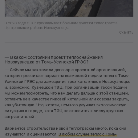
В 2020 году СГК перекладывает большие участки теплотрасс в
Центральном районе Новокузнецка
Скачать
— В каком состоянии проект теплоснабжения
Новокузнецка от Томь-Усинской ГРЭС?
— Сейчас мы заключили договор с проектной организацией,
которая просчитает варианты возможной подачи тепла с Томь-
Усинской ГРЭС для замещения трех котельных в Новокузнецке
и, возможно, Кузнецкой ТЭЦ. При организации такой подачи
мы можем посмотреть, что нам делать дальше с этой станцией,
оставить ее в качестве пиковой котельной или совсем закрыть,
как убыточную. Что, кстати, немного улучшит экологическую
ситуацию в городе, хотя ТЭЦ не относится к числу крупных
загрязнителей.
Вариантов строительства новой теплотрассы много, пока они
изучаются и оцениваются.
В любом случае тепло с Томь-