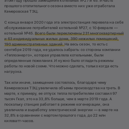
этом году прошло замещение котельных №27 и 45. И часть
прошлого отопительного сезона вместо них уже отработала
Кемеровская ТЭЦ.
С конца января 2020 года эта электростанция перевела на себя
обслуживание потребителей котельной №27, с 10 февраля —
котельной №45.
Всего были переключены 231 многоквартирный
и 63 индивидуальных жилых дома, 390 нежилых помещений,
190 административных зданий.
На весь сезон, то есть с
сентября 2019 года, не удалось забрать: со стороны компании
«Теплоэнерго», которая управляла котельными, были
определенные пожелания. И нужно было отладить режимы
работы по новой схеме. Что можно сделать, только когда есть
нагрузка.
Так или иначе, замещение состоялось, благодаря чему
Кемеровская ТЭЦ увеличила объемы производства на треть. В
марте, к примеру, ее отпуск тепла потребителям составил 97
тысяч Гкал, это на 33,8% больше, чем в марте 2019 года. А
поскольку станция работает в режиме когенерации, она
увеличила и выработку электрической энергии — в марте на
32,8% в сравнении с мартом прошлого года, до 22 млн
киловатт-часов.