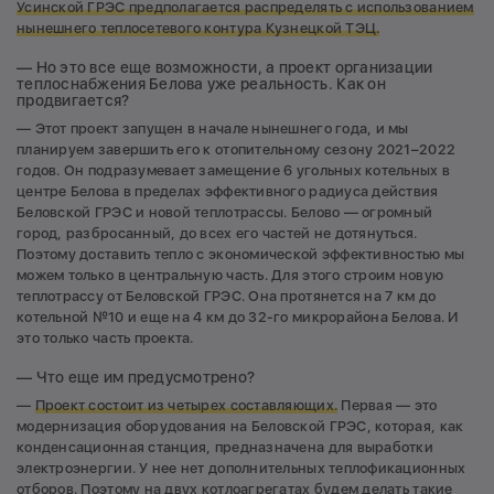
Усинской ГРЭС предполагается распределять с использованием
нынешнего теплосетевого контура Кузнецкой ТЭЦ.
— Но это все еще возможности, а проект организации
теплоснабжения Белова уже реальность. Как он
продвигается?
— Этот проект запущен в начале нынешнего года, и мы
планируем завершить его к отопительному сезону 2021–2022
годов. Он подразумевает замещение 6 угольных котельных в
центре Белова в пределах эффективного радиуса действия
Беловской ГРЭС и новой теплотрассы. Белово — огромный
город, разбросанный, до всех его частей не дотянуться.
Поэтому доставить тепло с экономической эффективностью мы
можем только в центральную часть. Для этого строим новую
теплотрассу от Беловской ГРЭС. Она протянется на 7 км до
котельной №10 и еще на 4 км до 32-го микрорайона Белова. И
это только часть проекта.
— Что еще им предусмотрено?
—
Проект состоит из четырех составляющих.
Первая — это
модернизация оборудования на Беловской ГРЭС, которая, как
конденсационная станция, предназначена для выработки
электроэнергии. У нее нет дополнительных теплофикационных
отборов. Поэтому на двух котлоагрегатах будем делать такие