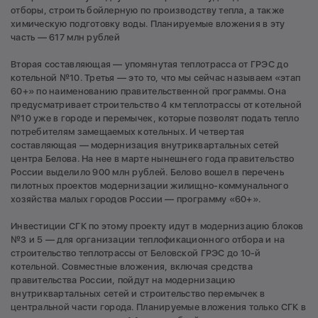
отборы, строить бойлерную по производству тепла, а также
химическую подготовку воды. Планируемые вложения в эту
часть — 617 млн рублей
Вторая составляющая — упомянутая теплотрасса от ГРЭС до
котельной №10. Третья — это то, что мы сейчас называем «этап
60+» по наименованию правительственной программы. Она
предусматривает строительство 4 км теплотрассы от котельной
№10 уже в городе и перемычек, которые позволят подать тепло
потребителям замещаемых котельных. И четвертая
составляющая — модернизация внутриквартальных сетей
центра Белова. На нее в марте нынешнего года правительство
России выделило 900 млн рублей. Белово вошел в перечень
пилотных проектов модернизации жилищно-коммунального
хозяйства малых городов России — программу «60+».
Инвестиции СГК по этому проекту идут в модернизацию блоков
№3 и 5 — для организации теплофикационного отбора и на
строительство теплотрассы от Беловской ГРЭС до 10-й
котельной. Совместные вложения, включая средства
правительства России, пойдут на модернизацию
внутриквартальных сетей и строительство перемычек в
центральной части города. Планируемые вложения только СГК в