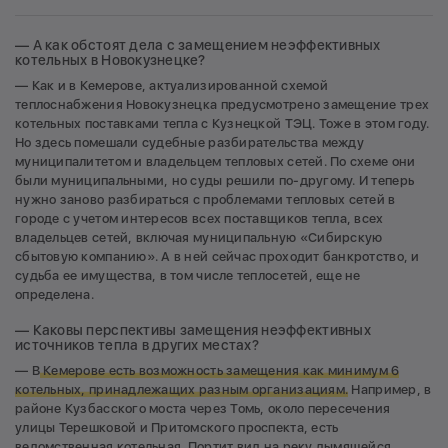
— А как обстоят дела с замещением неэффективных
котельных в Новокузнецке?
— Как и в Кемерове, актуализированной схемой
теплоснабжения Новокузнецка предусмотрено замещение трех
котельных поставками тепла с Кузнецкой ТЭЦ. Тоже в этом году.
Но здесь помешали судебные разбирательства между
муниципалитетом и владельцем тепловых сетей. По схеме они
были муниципальными, но суды решили по-другому. И теперь
нужно заново разбираться с проблемами тепловых сетей в
городе с учетом интересов всех поставщиков тепла, всех
владельцев сетей, включая муниципальную «Сибирскую
сбытовую компанию». А в ней сейчас проходит банкротство, и
судьба ее имущества, в том числе теплосетей, еще не
определена.
— Каковы перспективы замещения неэффективных
источников тепла в других местах?
— В
Кемерове есть возможность замещения как минимум 6
котельных, принадлежащих разным организациям.
Например, в
районе Кузбасского моста через Томь, около пересечения
улицы Терешковой и Притомского проспекта, есть
ведомственная котельная. Портит вид на реку дымящейся