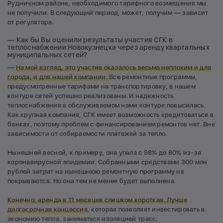
Рудничном районе, необходимого тарифного возмещения мы
не получили. В следующий период, может, получим — зависит
от регулятора.
— Как бы Вы оценили результаты участия СГК в
теплоснабжении Новокузнецка через аренду квартальных
муниципальных сетей?
—
На мой взгляд, это участие оказалось весьма неплохим и для
города, и для нашей компании.
Все ремонтные программы,
предусмотренные тарифами на транспортировку, в нашем
контуре сетей успешно реализованы. И надежность
теплоснабжения в обслуживаемом нами контуре повысилась.
Как крупная компания, СГК имеет возможность кредитоваться в
банках, поэтому проблем с финансированием ремонтов нет. Вне
зависимости от собираемости платежей за тепло.
Нынешней весной, к примеру, она упала с 98% до 80% из-за
коронавирусной эпидемии. Собранными средствами 300 млн
рублей затрат на нынешнюю ремонтную программу не
покрываются. Но она тем не менее будет выполнена.
Конечно, аренда в 11 месяцев слишком короткая. Лучше
долгосрочная концессия
, которая позволяет инвестировать в
экономию тепла, заниматься изоляцией трасс,