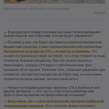
Трубы для новой теплотрассы в город Белово
Скачать
— В результате появится новая система теплоснабжения
значительной части Белова, кто ей будет управлять?
— По проекту все, что будет построено и модернизировано на
бюджетные средства, станет муниципальной собственностью.
Построенное на средства СГК — останется у компании
. Что
касается управления новой системой, то к нему стремится наша
компания. В форме концессии. Пока же можно сказать о
переговорах, которые СГК ведет с собственниками трех
компаний об их выкупе. Тепловые сети, которыми управляют две
компании, находятся в концессии до 2023 года, но нам нужно
получить контроль раньше, чем она закончится.
— Новые теплофикационные проекты СГК в Кузбассе и в
других регионах — это часть стратегии компании или
просто реагирование на предложение на рынке?
—
Безусловно, это — часть долгосрочной стратегии Сибирской
генерирующей компании.
Эта стратегия предусматривает