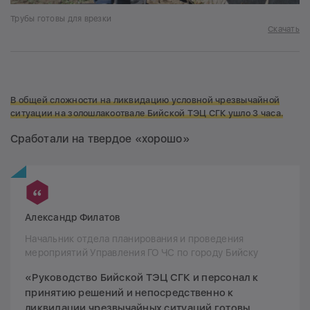
Трубы готовы для врезки
Скачать
В общей сложности на ликвидацию условной чрезвычайной
ситуации на золошлакоотвале Бийской ТЭЦ СГК ушло 3 часа.
Сработали на твердое «хорошо»
Александр Филатов
Начальник отдела планирования и проведения
мероприятий Управления ГО ЧС по городу Бийску
«Руководство Бийской ТЭЦ СГК и персонал к
принятию решений и непосредственно к
ликвидации чрезвычайных ситуаций готовы.