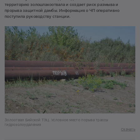
территорию золошлакоотвала и создает риск размыва и
прорыва защитной дамбы. Информация о ЧП оперативно
поступила руководству станции.
Золоотвал Бийской ТЭЦ. Условное место порыва трассы
гидрозолоудаления
Скачать