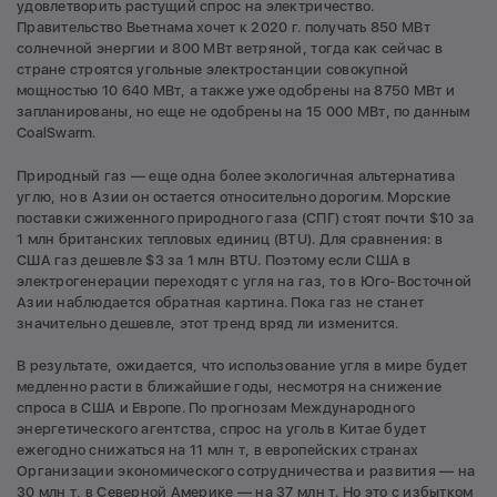
удовлетворить растущий спрос на электричество.
Правительство Вьетнама хочет к 2020 г. получать 850 МВт
солнечной энергии и 800 МВт ветряной, тогда как сейчас в
стране строятся угольные электростанции совокупной
мощностью 10 640 МВт, а также уже одобрены на 8750 МВт и
запланированы, но еще не одобрены на 15 000 МВт, по данным
CoalSwarm.
Природный газ — еще одна более экологичная альтернатива
углю, но в Азии он остается относительно дорогим. Морские
поставки сжиженного природного газа (СПГ) стоят почти $10 за
1 млн британских тепловых единиц (BTU). Для сравнения: в
США газ дешевле $3 за 1 млн BTU. Поэтому если США в
электрогенерации переходят с угля на газ, то в Юго-Восточной
Азии наблюдается обратная картина. Пока газ не станет
значительно дешевле, этот тренд вряд ли изменится.
В результате, ожидается, что использование угля в мире будет
медленно расти в ближайшие годы, несмотря на снижение
спроса в США и Европе. По прогнозам Международного
энергетического агентства, спрос на уголь в Китае будет
ежегодно снижаться на 11 млн т, в европейских странах
Организации экономического сотрудничества и развития — на
30 млн т, в Северной Америке — на 37 млн т. Но это с избытком