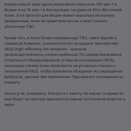
компенсирует ежегодное увеличение спроса на 135 млн т в
Индии и на 70 млн т в Ассоциации государств Юго-Восточной
Азии. Хотя прогноз для Индии может оказаться несколько
завышенным, если ее правительство не станет спасать
убыточные ТЭС.
Кроме того, в Азии более современные ТЭС, чем в Европе и
Северной Америке, и многие из них оснащены технологией
HELE (high efficiency low emissions – высокая
производительность, низкие выбросы). По словам Бенжамина
Спортона из Международной угольной ассоциации (WCA),
некоторые страны Азии полагаются на угольные станции с
технологией HELE, чтобы выполнить обещания по сокращению
выбросов, данные при подписании Парижского соглашения по
климату.
Эпоха угля, возможно, близится к закату. Но какое-то время он
еще будет оставаться одним из основных источников энергии в
мире.