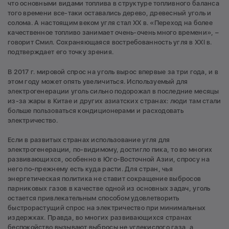
что основными видами топлива в структуре топливного баланса
того времени все-таки оставались дерево, древесный уголь и
солома. А настоящим веком угля стал XX в. «Переход на более
качественное топливо занимает очень-очень много времени», –
говорит Смил. Сохраняющаяся востребованность угля в XXI в.
подтверждает его точку зрения.
В 2017 г. мировой спрос на уголь вырос впервые за три года, и в
этом году может опять увеличиться. Используемый для
электрогенерации уголь сильно подорожал в последние месяцы
из-за жары в Китае и других азиатских странах: люди там стали
больше пользоваться кондиционерами и расходовать
электричество.
Если в развитых странах использование угля для
электрогенерации, по-видимому, достигло пика, то во многих
развивающихся, особенно в Юго-Восточной Азии, спросу на
него по-прежнему есть куда расти. Для стран, чья
энергетическая политика не ставит сокращение выбросов
парниковых газов в качестве одной из основных задач, уголь
остается привлекательным способом удовлетворить
быстрорастущий спрос на электричество при минимальных
издержках. Правда, во многих развивающихся странах
беспокойство вызывают выбросы не углекислого газа, а