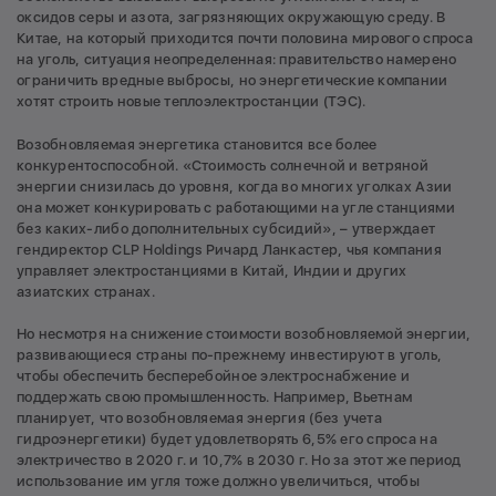
оксидов серы и азота, загрязняющих окружающую среду. В
Китае, на который приходится почти половина мирового спроса
на уголь, ситуация неопределенная: правительство намерено
ограничить вредные выбросы, но энергетические компании
хотят строить новые теплоэлектростанции (ТЭС).
Возобновляемая энергетика становится все более
конкурентоспособной. «Стоимость солнечной и ветряной
энергии снизилась до уровня, когда во многих уголках Азии
она может конкурировать с работающими на угле станциями
без каких-либо дополнительных субсидий», – утверждает
гендиректор CLP Holdings Ричард Ланкастер, чья компания
управляет электростанциями в Китай, Индии и других
азиатских странах.
Но несмотря на снижение стоимости возобновляемой энергии,
развивающиеся страны по-прежнему инвестируют в уголь,
чтобы обеспечить бесперебойное электроснабжение и
поддержать свою промышленность. Например, Вьетнам
планирует, что возобновляемая энергия (без учета
гидроэнергетики) будет удовлетворять 6,5% его спроса на
электричество в 2020 г. и 10,7% в 2030 г. Но за этот же период
использование им угля тоже должно увеличиться, чтобы