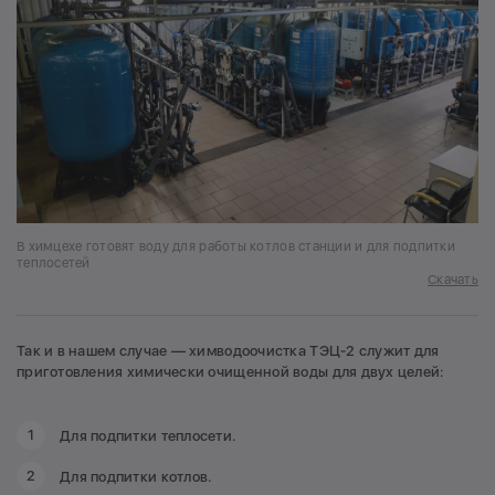
В химцехе готовят воду для работы котлов станции и для подпитки
теплосетей
Скачать
Так и в нашем случае — химводоочистка ТЭЦ‑2 служит для
приготовления химически очищенной воды для двух целей:
Для подпитки теплосети.
Для подпитки котлов.