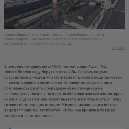
Новосибирская ТЭЦ-2 расположена в левобережной части
Новосибирска. Она обеспечивает теплом и горячей водой
центральную прибрежную часть города
Скачать
В природе не существует 100% чистой воды. И для ТЭЦ
Новосибирска воду берут из реки Обь. Поэтому задача
сотрудников химцеха — очистить её от разного рода примесей
— механических и химических. От качества воды зависит
стабильность работы оборудования на станции, а на
поверхностях нагрева не должна образоваться накипь, которая
снизит КПД котлов или может вывести агрегаты из строя. Воду
готовят не только для станции. Химцех должен еще очистить
воду для подпитки теплосетей, чтобы она пришла в батареи
горожан в «чистом виде».