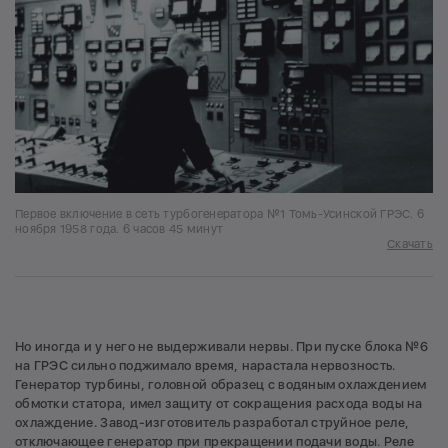
Первое включение в сеть турбогенератора №1 Томь-Усинской ГРЭС. 6
ноября 1958 года. 6 часов 45 минут
Скачать
Но иногда и у него не выдерживали нервы. При пуске блока №6
на ГРЭС сильно поджимало время, нарастала нервозность.
Генератор турбины, головной образец с водяным охлаждением
обмотки статора, имел защиту от сокращения расхода воды на
охлаждение. Завод-изготовитель разработал струйное реле,
отключающее генератор при прекращении подачи воды. Реле