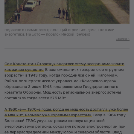
Недалеко от самих электростанций строились дома, где жили
энергетики. На фото — поселок Инской (Белово)
Скачать
Сам Константин Сторожук энергосистему воспринимал почти
как живое существо.
В воспоминаниях говорил о ее «грудном
возрасте» в 1943 году, когда породнился с ней. Напомним,
Районное энергетическое управление «Кемеровоэнерго»
образовано 3 июля 1943 года решением Государственного
комитета Обороны. Мощность региональной энергосистемы
составляла тогда всего 275 МВт.
А 1960-е — 1970-е годы, когда ее мощность достигла уже более
4 млн кВт, называл уже «зрелым возрастом».
Ввод в 1964 году
Беловской ГРЭС улучшил режим эксплуатации всей
энергосистемы региона, сократил потери электроэнергии при
ее перераспределении между югом и севером области. Ввод