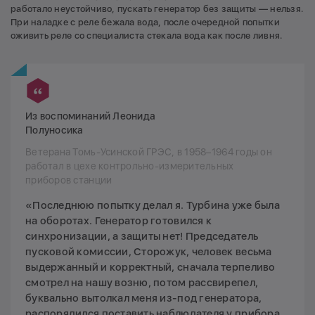
работало неустойчиво, пускать генератор без защиты — нельзя.
При наладке с реле бежала вода, после очередной попытки
оживить реле со специалиста стекала вода как после ливня.
Из воспоминаний Леонида
Полуносика
Ветерана Томь-Усинской ГРЭС, в 1958–1964 годы он
работал в цехе контрольно-измерительных
приборов станции
«Последнюю попытку делал я. Турбина уже была
на оборотах. Генератор готовился к
синхронизации, а защиты нет! Председатель
пусковой комиссии, Сторожук, человек весьма
выдержанный и корректный, сначала терпеливо
смотрел на нашу возню, потом рассвирепел,
буквально вытолкал меня из-под генератора,
распорядился поставить наблюдателя у прибора