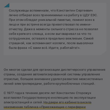
Сослуживцы вспоминали, что Константин Сергеевич
лично отбирал всех принимаемых на работу в ЦДУ ЕЭС.
При этом обладал уникальной памятью, помнил всех в
лицо и при встрече всегда приветствовал по имени-
отчеству. Даже в моменты сильного стресса не позволял
себе крепкого словца, а если выговаривал за что-то
сотрудникам, оставался предельно вежливым. Самой
страшной, как вспоминают коллеги, после выволочки
была фраза «С вами всё. Идите, работайте!».
Он многое сделал для организации диспетчерского управления
страны, создания автоматизированной системы управления
отраслью, большое внимание уделял развитию межсистемных
линий электропередачи, работе крупноблочных станций.
С 1977 года в течение десяти лет Константин Сторожук
возглавлял Государственную инспекцию по эксплуатации
электростанций и сетей.
Н
а двери его кабинета висела
неизменная табличка «Приезжающие с периферии