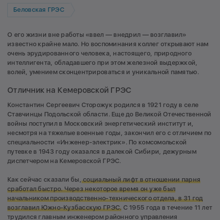
Беловская ГРЭС
О его жизни вне работы «ввел — внедрил — возглавил»
известно крайне мало. Но воспоминания коллег открывают нам
очень эрудированного человека, настоящего, природного
интеллигента, обладавшего при этом железной выдержкой,
волей, умением сконцентрироваться и уникальной памятью.
Отличник на Кемеровской ГРЭС
Константин Сергеевич Сторожук родился в 1921 году в селе
Ставчинцы Подольской области. Еще до Великой Отечественной
войны поступил в Московский энергетический институт и,
несмотря на тяжелые военные годы, закончил его с отличием по
специальности «Инженер-электрик». По комсомольской
путевке в 1943 году оказался в далекой Сибири, дежурным
диспетчером на Кемеровской ГРЭС.
Как сейчас сказали бы,
социальный лифт в отношении парня
сработал быстро. Через некоторое время он уже был
начальником производственно-технического отдела, в 31 год
возглавил Южно-Кузбасскую ГРЭС.
С 1955 года в течение 11 лет
трудился главным инженером районного управления