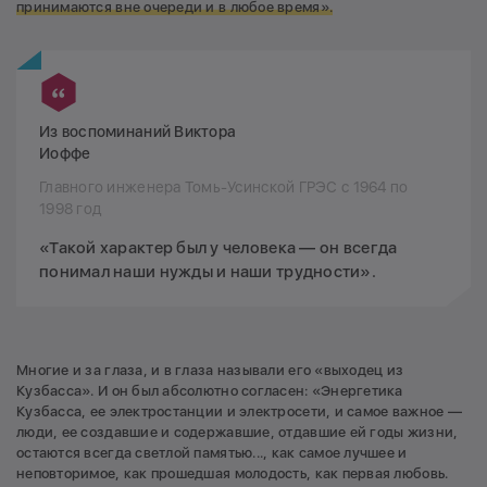
принимаются вне очереди и в любое время».
Из воспоминаний Виктора
Иоффе
Главного инженера Томь-Усинской ГРЭС с 1964 по
1998 год
«Такой характер был у человека — он всегда
понимал наши нужды и наши трудности».
Многие и за глаза, и в глаза называли его «выходец из
Кузбасса». И он был абсолютно согласен: «Энергетика
Кузбасса, ее электростанции и электросети, и самое важное —
люди, ее создавшие и содержавшие, отдавшие ей годы жизни,
остаются всегда светлой памятью..., как самое лучшее и
неповторимое, как прошедшая молодость, как первая любовь.