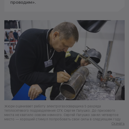
проводим».
Жюри оценивает работу электрогазосварщика 5 разряда
теплосетевого подразделения СГК Сергея Галушко. До призового
места не хватило совсем немного. Сергей Галушко занял четвертое
место — хороший стимул попробовать свои силы в следующем году
Скачать