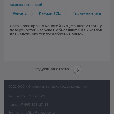
Красноярский край
Ремонты
Канская ТЭЦ
Теплоэнергетика
Лето в разгаре: на Канской ТЭЦ меняют 21 тонну
поверхностей нагрева и обновляют 5 из 7 котлов
для надежного теплоснабжения зимой
Следующая статья
2026 ООО «Сибирская генерирующая компания»
Тел.:
+7 495 258-83-00
Факс.:
+7 495 363-27-81
Эл. почта.:
office@sibgenco.ru