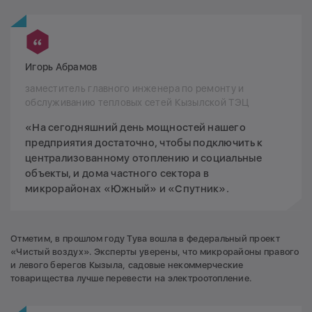
Игорь Абрамов
заместитель главного инженера по ремонту и
обслуживанию тепловых сетей Кызылской ТЭЦ
«На сегодняшний день мощностей нашего
предприятия достаточно, чтобы подключить к
централизованному отоплению и социальные
объекты, и дома частного сектора в
микрорайонах «Южный» и «Спутник».
Отметим, в прошлом году Тува вошла в федеральный проект
«Чистый воздух». Эксперты уверены, что микрорайоны правого
и левого берегов Кызыла, садовые некоммерческие
товарищества лучше перевести на электроотопление.