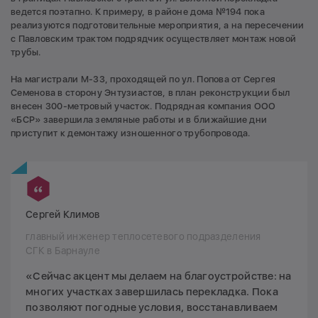
ведется поэтапно. К примеру, в районе дома №194 пока
реализуются подготовительные мероприятия, а на пересечении
с Павловским трактом подрядчик осуществляет монтаж новой
трубы.
На магистрали М-33, проходящей по ул. Попова от Сергея
Семенова в сторону Энтузиастов, в план реконструкции был
внесен 300-метровый участок. Подрядная компания ООО
«БСР» завершила земляные работы и в ближайшие дни
приступит к демонтажу изношенного трубопровода.
Сергей Климов
главный инженер теплосетевого подразделения
СГК в Барнауле
«Сейчас акцент мы делаем на благоустройстве: на
многих участках завершилась перекладка. Пока
позволяют погодные условия, восстанавливаем