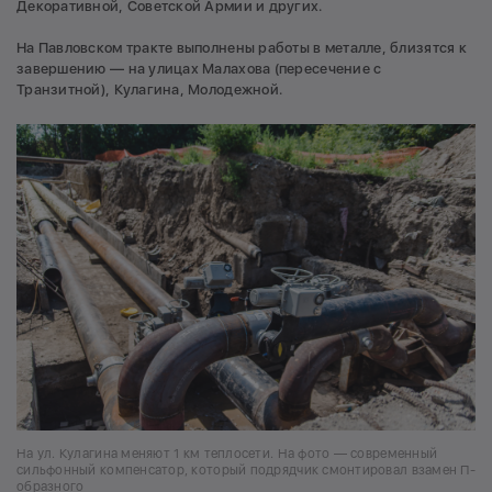
Декоративной, Советской Армии и других.
На Павловском тракте выполнены работы в металле, близятся к
завершению — на улицах Малахова (пересечение с
Транзитной), Кулагина, Молодежной.
На ул. Кулагина меняют 1 км теплосети. На фото — современный
сильфонный компенсатор, который подрядчик смонтировал взамен П-
образного