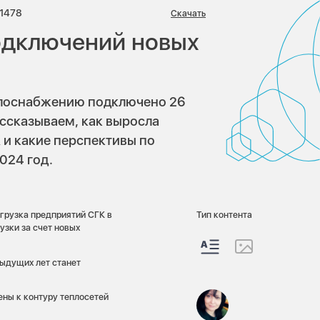
иев:
Просмотров:
1478
Скачать
одключений новых
еплоснабжению подключено 26
ссказываем, как выросла
 и какие перспективы по
024 год.
агрузка предприятий СГК в
Тип контента
узки за счет новых
дыдущих лет станет
ены к контуру теплосетей