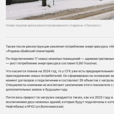
Новая ледовая арена реконструированного стадиона «Прогресс»
Также после реконструкции увеличил потребление энергоресурса «
«Родина»(Бийский планетарий).
По подключениям 17 новых нежилых помещений — административных 
— рост потребления энергоресурса составил 0,86 Гкал/час.
Что касается планов на 2024 год, то у СГК уже есть предварительный
присоединению новых потребителей. Он сформирован на основании з
момент договоров о подключении и составляет 29 объектов с нагрузко
Специалисты компании не исключают увеличение этого показателя с
дополнительных заявок в будущем году.
Почти весь прирост по нагрузке ожидается также, как и в 2023 году в
исключением двух нежилых зданий, которые будут подключены к кот
Нефтебазы) и №42 (ул.Волочаевская).