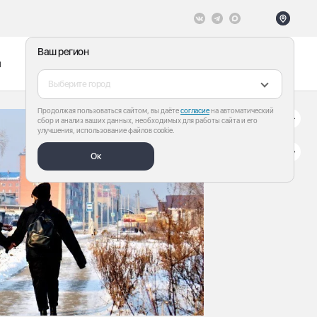
Ваш регион
ы
Меню
Все теги
Выберите город
Продолжая пользоваться сайтом, вы даёте
согласие
на автоматический
сбор и анализ ваших данных, необходимых для работы сайта и его
улучшения, использование файлов cookie.
Ок