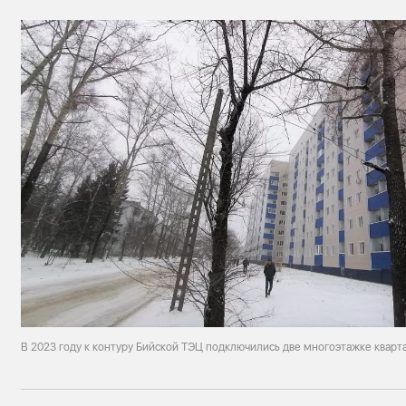
В 2023 году к контуру Бийской ТЭЦ подключились две многоэтажке кварт