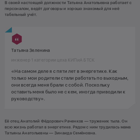
В своей настоящей должности Татьяна Анатольевна работает с
персоналом, ведёт договоры и хорошо знакомый для неё
табельный учёт.
Татьяна Зеленина
инженер 1 категории цеха КИПиА БТСК
«На самом деле я с пяти лет в энергетике. Как
только мои родители стали работать по выходным,
они всегда меня брали с собой. Поскольку
оставить меня было не с кем, иногда приводили к
руководству».
Её отец Анатолий Фёдорович Раченков — труженик тыла. Он
всю жизнь работал в энергетике. Рядом с ним трудилась мама
Татьяны Анатольевны — Зинаида Семёновна.