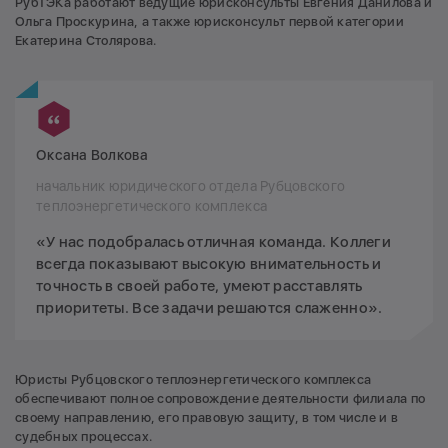
РубТЭКа работают ведущие юрисконсульты Евгения Данилова и
Ольга Проскурина, а также юрисконсульт первой категории
Екатерина Столярова.
Оксана Волкова
начальник юридического отдела Рубцовского
теплоэнергетического комплекса
«У нас подобралась отличная команда. Коллеги
всегда показывают высокую внимательность и
точность в своей работе, умеют расставлять
приоритеты. Все задачи решаются слаженно».
Юристы Рубцовского теплоэнергетического комплекса
обеспечивают полное сопровождение деятельности филиала по
своему направлению, его правовую защиту, в том числе и в
судебных процессах.