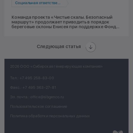
Социальная ответственность
Команда проекта «Чистые скалы. Безопасный
маршрут» продолжает приводить в порядок
береговые склоны Енисея при поддержке Фонда
Мельниченко
Следующая статья
2026 ООО «Сибирская генерирующая компания»
Тел.:
+7 495 258-83-00
Факс.:
+7 495 363-27-81
Эл. почта.:
office@sibgenco.ru
Пользовательское соглашение
Политика обработки персональных данных
Разработк
Chips