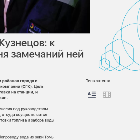
Кузнецов: к
ня замечаний ней
и районов города и
Тип контента
компании (СГК). Цель
овки на станции, и
жан.
омиссия под руководством
, откуда осуществляется
товки топлива и забора воды
бопроводу вода из реки Томь