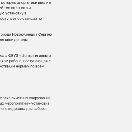
 которую энергетики ввели в
ий техногенного и
ую установку в
поступает со станции по
 города Новокузнецка Сергею
ляя свои доводы
иала ФБУЗ «Центр гигиены и
цком районе, поступающая с
опустимым нормам по всем
мплекс очистных сооружений
ых мероприятий – установка
ного водовода для забора