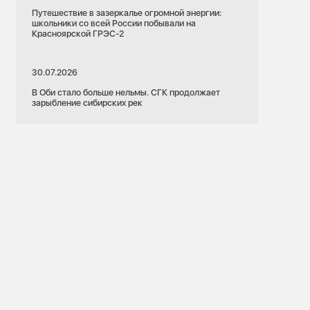
Путешествие в зазеркалье огромной энергии:
школьники со всей России побывали на
Красноярской ГРЭС-2
19.03.2025
30.07.2026
Кемеровская область
В Оби стало больше нельмы. СГК продолжает
ГТЭС «Новокузнецкая»
зарыбление сибирских рек
Выработка
Электроэнергетика
олжна
ания
Новокузнецк
Как работает самая молодая
электростанция СГК — ГТЭС Новокузнецкая