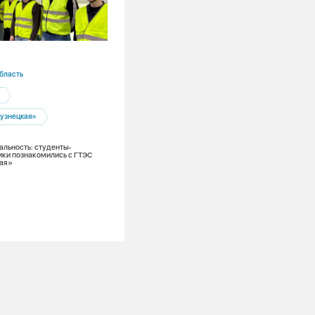
20.11.2025
бласть
СГК
Теплоэнергетика
ЖКХ
узнецкая»
СГК принимает активное участие в
совершенствовании нормативно-прав
поля для ресурсоснабжающих органи
альность: студенты-
ки познакомились с ГТЭС
ая»