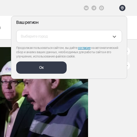
Ваш регион
ы
Меню
Все теги
Выберите город
Продолжая пользоваться сайтом, вы даёте
согласие
на автоматический
сбор и анализ ваших данных, необходимых для работы сайта и его
улучшения, использование файлов cookie.
Ок