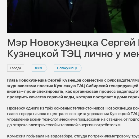
Мэр Новокузнецка Сергей 
Кузнецкой ТЭЦ лично у ме
Города
ЖКХ
Новокузнецк
Глава Новокузнецка Сергей Кузнецов совместно с руководителям
журналистами посетил Кузнецкую ТЭЦ Сибирской генерирующей 
визита – проинспектировать, как организован процесс водоподгот
проверить качество горячей воды, которая поступает в дома горо
Проверку одного из трёх основных теплоисточников Новокузнецка к
главы города начала с центрального щита управления Кузнецкой ТЭЦ
управление всеми технологическими процессами на станции: от подго
до отпуска электрической и тепловой энергии потребителям.
Комиссия побывала на водозаборе, откуда по трёхкилометровому тру