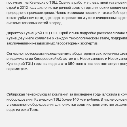
поступает на Кузнецкую ТЭЦ. Оценила работу углевальной установки,
строй в 2012 году для очистки речной воды от органических соединен
природного происхождения. Члены комиссии посетили также бойлерн
котлотурбинном цехе, где вода нагревается и уже в очищенном виде 
системе тепловых сетей в город.
Директор Кузнецкой ТЭЦ СГК Юрий Ильин подробно рассказал главе
Кузнецову и его коллегам о каждом технологическом этапе, подкреп
заключениями независимых лабораторных экспертиз.
Согласно протоколам и ежедневным лабораторным заключениям фил
эпидемиологии Кемеровской области» в г. Новокузнецке и Новокузне
Кузнецкой ТЭЦ горячая вода, а это 650 тонн в час, соответствует д
параметрам.
Сибирская генерирующая компания за последние годы вложила в ко
и оборудования Кузнецкой ТЭЦ более 140 млн рублей. В числе основн
углевального оборудования для очистки воды и строительство отдель
воды из реки Томь.