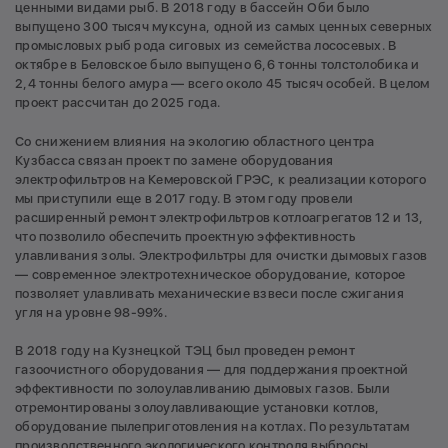
ценными видами рыб. В 2018 году в бассейн Оби было
выпущено 300 тысяч муксуна, одной из самых ценных северных
промысловых рыб рода сиговых из семейства лососевых. В
октябре в Беловское было выпущено 6,6 тонны толстолобика и
2,4 тонны белого амура — всего около 45 тысяч особей. В целом
проект рассчитан до 2025 года.
Со снижением влияния на экологию областного центра
Кузбасса связан проект по замене оборудования
электрофильтров на Кемеровской ГРЭС, к реализации которого
мы приступили еще в 2017 году. В этом году провели
расширенный ремонт электрофильтров котлоагрегатов 12 и 13,
что позволило обеспечить проектную эффективность
улавливания золы. Электрофильтры для очистки дымовых газов
— современное электротехническое оборудование, которое
позволяет улавливать механические взвеси после сжигания
угля на уровне 98-99%.
В 2018 году на Кузнецкой ТЭЦ был проведен ремонт
газоочистного оборудования — для поддержания проектной
эффективности по золоулавливанию дымовых газов. Были
отремонтированы золоулавливающие установки котлов,
оборудование пылеприготовления на котлах. По результатам
производственного экологического контроля выбросы