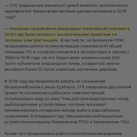
— СГК традиционно реализует целый комплекс экологических
мероприятий. Каким проектам было уделено внимание в 2018
году?
—
Основные направления реализации технической политики в
2018 году были связаны с экологическими проектами на
тепловых электростанциях.
В частности, на Беловской ГРЭС
продолжена работа по рекультивации золоотвала N1 общей
площадью 70 га, который находился в эксплуатации в период с
1964 по 1978 годы. На его территорию завезено около 200
тысяч кубометров плодородной почвы, в защитной полосе
высажено более 20 тысяс саженцев различных деревьев.
В 2018 году мы продолжили работы по сохранению
биоразнообразия в реках Кузбасса. СГК завершила двухлетний
проект по оснащению кузбасских электростанций,
использующих воду из реки Томь для производственных нужд,
рыбозащитными устройствами, которые позволяют
минимизировать попадание молоди рыбы в водозаборные
сооружения. В уходящем году специальным рыбозащитным
устройством оснащены Кемеровская ГРЭС и Кемеровская ТЭЦ.
Кроме того продолжалась работа по восполнению водоемов