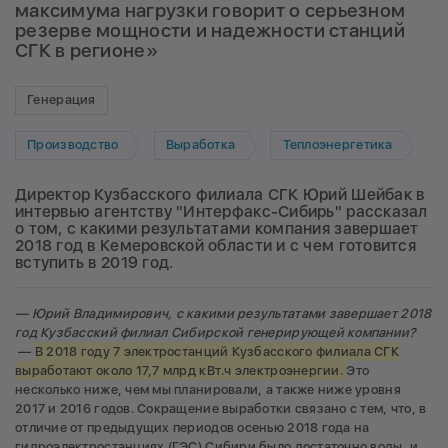
максимума нагрузки говорит о серьезном
резерве мощности и надежности станций
СГК в регионе»
Генерация
Производство
Выработка
Теплоэнергетика
Директор Кузбасского филиала СГК Юрий Шейбак в
интервью агентству "Интерфакс-Сибирь" рассказал
о том, с какими результатами компания завершает
2018 год в Кемеровской области и с чем готовится
вступить в 2019 год.
— Юрий Владимирович, с какими результатами завершает 2018
год Кузбасский филиал Сибирской генерирующей компании
?
—
В 2018 году 7 электростанций Кузбасского филиала СГК
выработают около 17,7 млрд кВт.ч электроэнергии.
Это
несколько ниже, чем мы планировали, а также ниже уровня
2017 и 2016 годов. Сокращение выработки связано с тем, что, в
отличие от предыдущих периодов осенью 2018 года на
гидроэлектростанциях (ГЭС) Сибири было достаточно воды, и