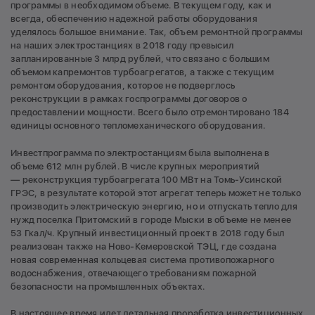
программы в необходимом объеме. В текущем году, как и
всегда, обеспечению надежной работы оборудования
уделялось большое внимание. Так, объем ремонтной программы
на наших электростанциях в 2018 году превысил
запланированные 3 млрд рублей, что связано с большим
объемом капремонтов турбоагрегатов, а также с текущим
ремонтом оборудования, которое не подверглось
реконструкции в рамках госпрограммы договоров о
предоставлении мощности. Всего было отремонтировано 184
единицы основного тепломеханического оборудования.
Инвестпрограмма по электростанциям была выполнена в
объеме 612 млн рублей. В числе крупных мероприятий
— реконструкция турбоагрегата 100 МВт на Томь-Усинской
ГРЭС, в результате которой этот агрегат теперь может не только
производить электрическую энергию, но и отпускать тепло для
нужд поселка Притомский в городе Мыски в объеме не менее
53 Гкал/ч. Крупный инвестиционный проект в 2018 году был
реализован также на Ново-Кемеровской ТЭЦ, где создана
новая современная кольцевая система противопожарного
водоснабжения, отвечающего требованиям пожарной
безопасности на промышленных объектах.
В настоящее время идет детальная проработка инвестиционных