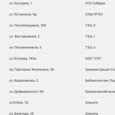
ул. Батурина, 1
УСК Сибиряк
ул. Ястынская, 9д
СОШ №152
ул. Лесопильщиков, 156
ТЭЦ-2
ул. Фестивальная, 2
ТЭЦ-1
ул. Пограничников, 5
ТЭЦ-3
ул. Бограда, 144а
ООО "СГК"
пр. Партизана Железняка, 36
Администрация Со
ул. Водянникова, 2
Библиотека им. Па
ул. Дубровинского, 84
Краевеческий муз
ул.9 Мая, 70
Эльсити
ул. Взлетная, 18
Эльсити