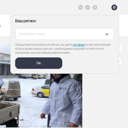
Ваш регион
ы
Меню
Все теги
Выберите город
Продолжая пользоваться сайтом, вы даёте
согласие
на автоматический
сбор и анализ ваших данных, необходимых для работы сайта и его
улучшения, использование файлов cookie.
Ок