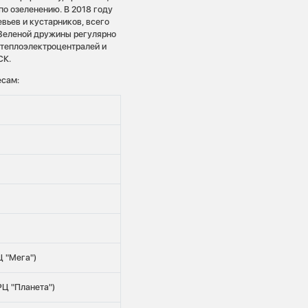
о озеленению. В 2018 году
вьев и кустарников, всего
 Зеленой дружины регулярно
 теплоэлектроцентралей и
СК.
есам:
Ц "Мега")
РЦ "Планета")