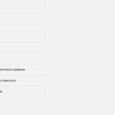
ветского района
устовского
ей