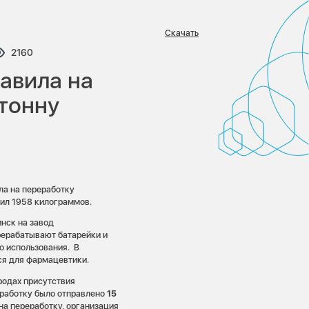
Скачать
ариев:
Просмотров:
2160
авила на
тонну
ла на переработку
вил 1958 килограммов.
инск на завод
рерабатывают батарейки и
о использования. В
ся для фармацевтики.
родах присутствия
еработку было отправлено
15
на переработку, организация