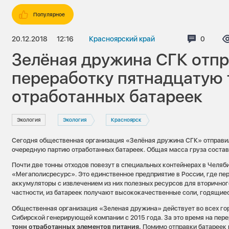
Популярное
20.12.2018
12:16
Красноярский край
Коммент
0
Зелёная дружина СГК отпр
переработку пятнадцатую 
отработанных батареек
Экология
Экология
Красноярск
Сегодня общественная организация «Зелёная дружина СГК» отправи
очередную партию отработанных батареек. Общая масса груза соста
Почти две тонны отходов повезут в специальных контейнерах в Челяб
«Мегаполисресурс». Это единственное предприятие в России, где пе
аккумуляторы с извлечением из них полезных ресурсов для вторичног
частности, из батареек получают высококачественные соли, годящие
Общественная организация «Зеленая дружина» действует во всех го
Сибирской генерирующей компании с 2015 года. За это время на пер
тонн отработанных элементов питания.
Помимо отправки батареек 