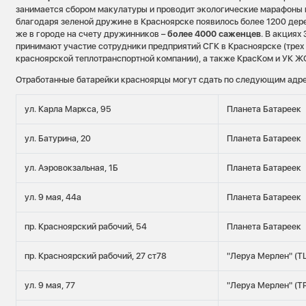
занимается сбором макулатуры и проводит экологические марафоны п
благодаря зеленой дружине в Красноярске появилось более 1200 дере
же в городе на счету дружинников –
более 4000 саженцев
. В акциях
принимают участие сотрудники предприятий СГК в Красноярске (трех
красноярской теплотранспортной компании), а также КрасКом и УК Ж
Отработанные батарейки красноярцы могут сдать по следующим адр
ул. Карла Маркса, 95
Планета Батареек
ул. Батурина, 20
Планета Батареек
ул. Аэровокзальная, 1Б
Планета Батареек
ул. 9 мая, 44а
Планета Батареек
пр. Красноярский рабочий, 54
Планета Батареек
пр. Красноярский рабочий, 27 ст78
"Леруа Мерлен" (Т
ул. 9 мая, 77
"Леруа Мерлен" (Т