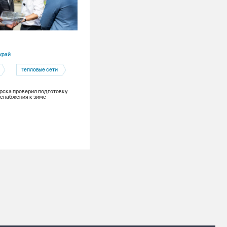
05.08.2026
край
Красноярский край
Тепловые сети
Экология
Чистый воздух
рска проверил подготовку
Еще один конкретный шаг к чистому в
снабжения к зиме