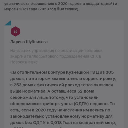
увеличилась по сравнению с 2020 годом на двадцать дней) и
морозы 2021 года (2020 год был теплее).
Лариса Шубникова
Начальник управления по реализации тепловой
энергии теплосбытового подразделения СГК в
Новокузнецке
«В отопительном контуре Кузнецкой ТЭЦ из 305
домов, по которым мы выполнили корректировку,
в 253 домах фактический расход тепла оказался
выше норматива. А оставшиеся 52 дома
сэкономили лишь потому, что установили
общедомовые приборы учета (ОДПУ) недавно. То
есть, если в 2020 году начисления им велись по
законодательно установленному нормативу для
домов без ОДПУ в 0,018 Гкал на квадратный метр,