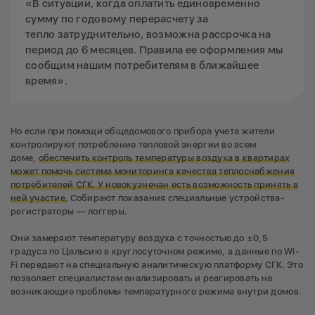
«В ситуации, когда оплатить единовременно
сумму по годовому перерасчету за
тепло затруднительно, возможна рассрочка на
период до 6 месяцев. Правила ее оформления мы
сообщим нашим потребителям в ближайшее
время».
Но если при помощи общедомового прибора учета жители
контролируют потребление тепловой энергии во всем
доме,
обеспечить контроль температуры воздуха в квартирах
может помочь система мониторинга качества теплоснабжения
потребителей СГК. У новокузнечан есть возможность принять в
ней участие.
Собирают показания специальные устройства-
регистраторы — логгеры.
Они замеряют температуру воздуха с точностью до ±0,5
градуса по Цельсию в круглосуточном режиме, а данные по Wi-
Fi передают на специальную аналитическую платформу СГК. Это
позволяет специалистам анализировать и реагировать на
возникающие проблемы температурного режима внутри домов.