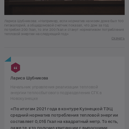
Лариса Шубникова: «Например, если норматив на моем доме был 100
гигакалорий, а общедомовой счетчик показал, что дом за год
потребил 200 Гкал, то эти 200 Гкал и станут нормативом потребления
тепловой энергии на следующий год»
Скачать
Лариса Шубникова
Начальник управления реализации тепловой
энергии теплосбытового подразделения СГК в
Новокузнецке
«По итогам 2021 года в контуре Кузнецкой ТЭЦ
средний норматив потребления тепловой энергии
составляет 0,016 Гкал на квадратный метр. То есть,
даже те, кто получил квитанции с выросшими