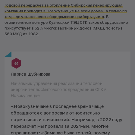
Годовой перерасчет за отопление Сибирская генерирующая
компания проводит в Новокузнецке не всем домам, а только по
тем, где установлены общедомовые приборы учета
. В
отопительном контуре Кузнецкой ТЭЦ СГК такое оборудование
присутствует в 52% многоквартирных домов (МКД), то есть в
560 МКД из 1082.
Лариса Шубникова
Начальник управления реализации тепловой
энергии теплосбытового подразделения СГК в
Новокузнецке
«Новокузнечане в последнее время чаще
обращаются с вопросами относительно
нормативов и начислений. Например, в 2022 году
перерасчет мы провели за 2021-ый. Многие
спрашивают: «Зима же была теплой, почему