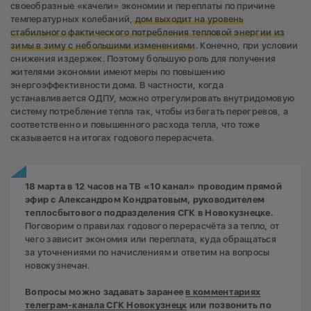
своеобразные «качели» экономии и переплаты по причине
температурных колебаний,
дом выходит на уровень
стабильного фактического потребления тепловой энергии из
зимы в зиму с небольшими изменениями
. Конечно, при условии
снижения издержек. Поэтому большую роль для получения
жителями экономии имеют меры по повышению
энергоэффективности дома. В частности, когда
устанавливается ОДПУ, можно отрегулировать внутридомовую
систему потребление тепла так, чтобы избегать перегревов, а
соответственно и повышенного расхода тепла, что тоже
сказывается на итогах годового перерасчета.
18 марта в 12 часов на ТВ «10 канал» проводим прямой
эфир с Александром Кондратовым, руководителем
теплосбытового подразделения СГК в Новокузнецке.
Поговорим о правилах годового перерасчёта за тепло, от
чего зависит экономия или переплата, куда обращаться
за уточнениями по начислениям и ответим на вопросы
новокузнечан.
Вопросы можно задавать заранее
в комментариях
телеграм-канала СГК Новокузнецк
или позвонить по