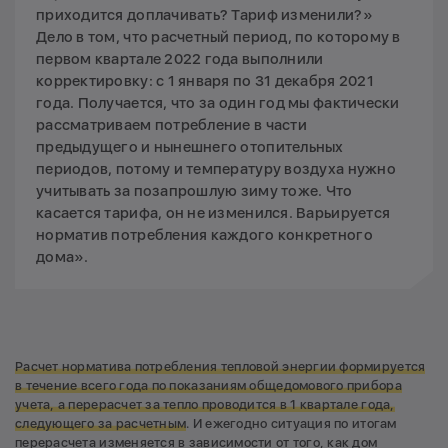
приходится доплачивать? Тариф изменили?»
Дело в том, что расчетный период, по которому в
первом квартале 2022 года выполнили
корректировку: с 1 января по 31 декабря 2021
года. Получается, что за один год мы фактически
рассматриваем потребление в части
предыдущего и нынешнего отопительных
периодов, потому и температуру воздуха нужно
учитывать за позапрошлую зиму тоже. Что
касается тарифа, он не изменился. Варьируется
норматив потребления каждого конкретного
дома».
Расчет норматива потребления тепловой энергии формируется
в течение всего года по показаниям общедомового прибора
учета, а перерасчет за тепло проводится в 1 квартале года,
следующего за расчетным
. И ежегодно ситуация по итогам
перерасчета изменяется в зависимости от того, как дом