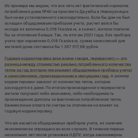
Из примера мы видим, что все пять лет фактический норматив
потребления дома №40 на проспекте Дружбы в Новокузнецке
был ниже установленного законодательно. Если бы дом не был
оснащен общедомовым прибором учета, расчет велся бы
исходя из величины 0,018 Гкал/кв.м, а значит, жители платили
бы за отопление больше. Так, по итогам 2021 года, без прибора
учета при нормативе 0,018 Гкал/кв.м, сумма начислений для
жителей дома составила бы 1 357 517,68 рубля.
Годовая корректировка (или иначе говоря, перерасчет) — это
разница между стоимостью реально потребленного количества
тепла за год (которое показывают общедомовые приборы учета)
и начислениями, произведенными в минувшем году.
А размер
корректировки зависит от количества тепла, которое
расходуется в доме. По итогам произведенного перерасчета
жители получают либо экономию, либо необходимость
произведения доплаты за фактически потребленное тепло.
Ежемесячная оплата по счетам за отопление не влияет на
годовую корректировку.
Что же касается общедомовых приборов учета, их наличие
экономически оправдано во всех случаях. В течение первых
нескольких лет после установки ОДПУ, когда закономерны