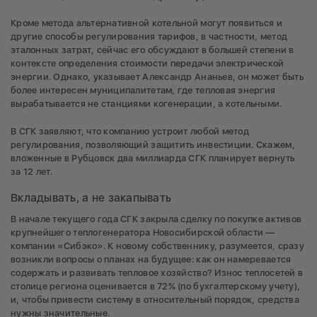
Кроме метода альтернативной котельной могут появиться и
другие способы регулирования тарифов, в частности, метод
эталонных затрат, сейчас его обсуж­дают в большей степени в
контексте определения стоимости передачи электрической
энергии. Однако, указывает Александр Ананьев, он может быть
более интересен муниципалитетам, где тепловая энергия
вырабатывается не станциями когенерации, а котельными.
В СГК заявляют, что компанию устроит любой метод
регулирования, позволяющий защитить инвестиции. Скажем,
вложенные в Рубцовск два миллиарда СГК планирует вернуть
за 12 лет.
Вкладывать, а не закапывать
В начале текущего года СГК закрыла сделку по покупке активов
крупнейшего теплогенератора Новосибирской области —
компании «Сибэко». К новому собственнику, разумеется, сразу
возникли вопросы о планах на будущее: как он намеревается
содержать и развивать тепловое хозяйство? Износ теплосетей в
столице региона оценивается в 72% (по бухгалтерскому учету),
и, чтобы привести систему в относительный порядок, средства
нужны значительные.