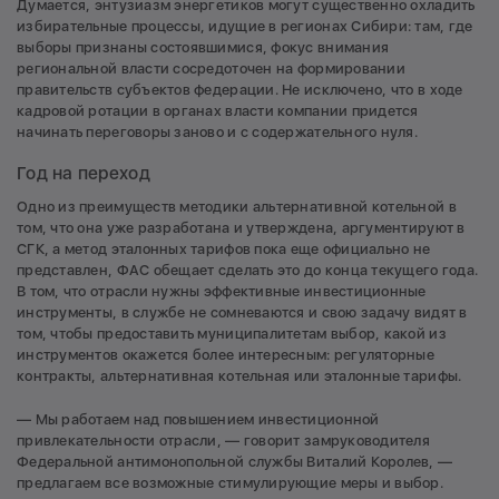
Думается, энтузиазм энергетиков могут существенно охладить
избирательные процессы, идущие в регионах Сибири: там, где
выборы признаны состоявшимися, фокус внимания
региональной власти сосредоточен на формировании
правительств субъектов федерации. Не исключено, что в ходе
кадровой ротации в органах власти компании придется
начинать переговоры заново и с содержательного нуля.
Год на переход
Одно из преимуществ методики альтернативной котельной в
том, что она уже разработана и утверждена, аргументируют в
СГК, а метод эталонных тарифов пока еще официально не
представлен, ФАС обещает сделать это до конца текущего года.
В том, что отрасли нужны эффективные инвестиционные
инструменты, в службе не сомневаются и свою задачу видят в
том, чтобы предоставить муниципалитетам выбор, какой из
инструментов окажется более интересным: регуляторные
контракты, альтернативная котельная или эталонные тарифы.
— Мы работаем над повышением инвестиционной
привлекательности отрасли, — говорит замруководителя
Федеральной антимонопольной службы Виталий Королев, —
предлагаем все возможные стимулирующие меры и выбор.