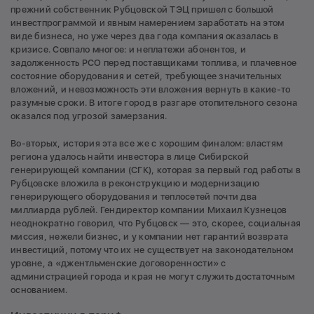
прежний собственник Рубцовской ТЭЦ пришел с большой
инвестпрограммой и явным намерением заработать на этом
виде бизнеса, но уже через два года компания оказалась в
кризисе. Совпало многое: и неплатежи абонентов, и
задолженность РСО перед поставщиками топлива, и плачевное
состояние оборудования и сетей, требующее значительных
вложений, и невозможность эти вложения вернуть в какие-то
разумные сроки. В итоге город в разгаре отопительного сезона
оказался под угрозой замерзания.
Во-вторых, история эта все же с хорошим финалом: властям
региона удалось найти инвестора в лице Сибирской
генерирующей компании (СГК), которая за первый год работы в
Рубцовске вложила в реконструкцию и модернизацию
генерирующего оборудования и теплосетей почти два
миллиарда рублей. Гендиректор компании Михаил Кузнецов
неоднократно говорил, что Рубцовск — это, скорее, социальная
миссия, нежели бизнес, и у компании нет гарантий возврата
инвестиций, потому что их не существует на законодательном
уровне, а «джентльменские договоренности» с
администрацией города и края не могут служить достаточным
основанием.