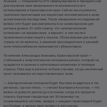
Ананьев. — Специалисты СГК сформулировали и передали нам
для изучения свои предложения по возможности его
использования в Красноярском крае. Сейчас мы изучаем их,
тщательно просчитывая все вероятные экономические и даже
экологические последствия. После завершения исследований
вопрос этот будет рассматриваться на самом высоком для
региона уровне. От себя отмечу, что «альтернативная
котельная» не предписание, а вариант, в том числе и
привлечения инвестиций в отрасль. Обязательным для всей
страны он не является, и решение присоединиться к ценовой
зоне теплоснабжения принимается губернатором.
По мнению Александра Ананьева, Красноярский край —
стабильный в энергетическом отношении регион, который не
нуждается в срочных и капитальных вложениях в тепловую
отрасль. Пока еще в регионе не было случаев, когда населенный
пункт оказывался не подготовленным к зиме.
— Альтернативная котельная будет быстрее внедряться в тех
регионах, где все плохо, — считает Екатерина Косогова. — Но
важно не довести регион до состояния, когда его придется
спасать. Крупные города еще лет 30 проживут на
сохранившейся системе, правда, с каждым годом аварий будет
все больше, а мелкие явно попадут в зону риска.