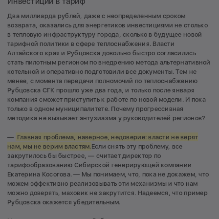
Инвестиции в тариф
Два миллиарда рублей, даже с неопределенным сроком
возврата, оказались для энергетиков инвестициями не столько
в тепловую инфраструктуру города, сколько в будущее новой
тарифной политики в сфере теплоснабжения. Власти
Алтайского края и Рубцовска довольно быстро согласились
стать пилотным регионом по внедрению метода альтернативной
котельной и оперативно подготовили все документы. Тем не
менее, с момента передачи полномочий по теплоснабжению
Рубцовска СГК прошло уже два года, и только после января
компания сможет приступить к работе по новой модели. И пока
только в одном муниципалитете. Почему прогрессивная
методика не вызывает энтузиазма у руководителей регионов?
—
Главная проблема, наверное, недоверие: власти не верят
нам, мы не верим властям.
Если снять эту проблему, все
закрутилось бы быстрее, — считает директор по
тарифообразованию Сибирской генерирующей компании
Екатерина Косогова. — Мы понимаем, что, пока не докажем, что
можем эффективно реализовывать эти механизмы и что нам
можно доверять, маховик не закрутится. Надеемся, что пример
Рубцовска окажется убедительным.