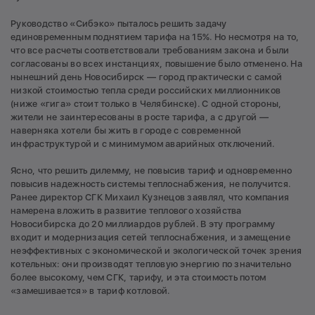
Руководство «Сибэко» пыталось решить задачу
единовременным поднятием тарифа на 15%. Но несмотря на то,
что все расчеты соответствовали требованиям закона и были
согласованы во всех инстанциях, повышение было отменено. На
нынешний день Новосибирск — город практически с самой
низкой стоимостью тепла среди российских миллионников
(ниже «гига» стоит только в Челябинске). С одной стороны,
жители не заинтересованы в росте тарифа, а с другой —
наверняка хотели бы жить в городе с современной
инфраструктурой и с минимумом аварийных отключений.
Ясно, что решить дилемму, не повысив тариф и одновременно
повысив на­дежность системы теплоснабжения, не получится.
Ранее директор СГК Михаил Кузнецов заявлял, что компания
намерена вложить в развитие теплового хозяйства
Новосибирска до 20 миллиардов рублей. В эту программу
входит и модернизация сетей теплоснабжения, и замещение
неэффективных с экономической и экологической точек зрения
котельных: они производят тепловую энергию по значительно
более высокому, чем СГК, тарифу, и эта стоимость потом
«замешивается» в тариф котловой.