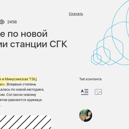
Скачать
нтариев:
Просмотров:
2456
е по новой
ии станции СГК
я и Минусинская ТЭЦ
Тип контента
но»
. Впервые степень
алась по новой методике,
сии. Согласно новому
ятия равняется единице.
.