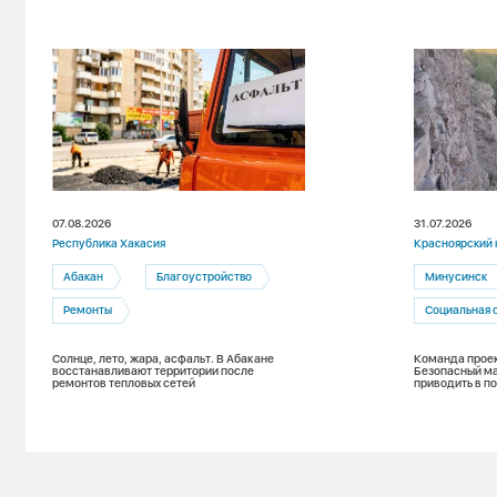
07.08.2026
31.07.2026
Республика Хакасия
Красноярский 
Абакан
Благоустройство
Минусинск
Ремонты
Социальная 
Солнце, лето, жара, асфальт. В Абакане
Команда проек
восстанавливают территории после
Безопасный м
ремонтов тепловых сетей
приводить в п
Енисея при п