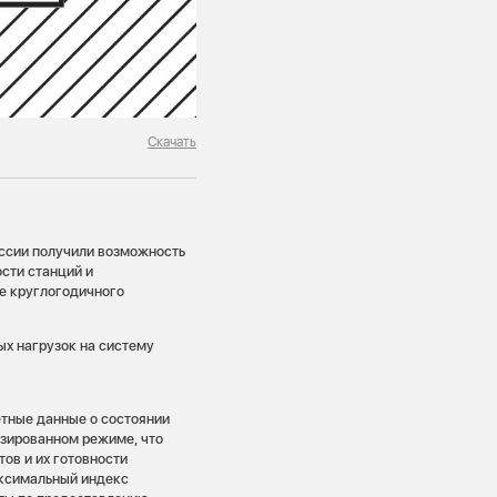
Скачать
ссии получили возможность
сти станций и
е круглогодичного
ых нагрузок на систему
етные данные о состоянии
изированном режиме, что
ов и их готовности
ксимальный индекс