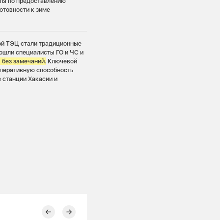
оты по предоставлению
отовности к зиме
ой ТЭЦ стали традиционные
ошли специалисты ГО и ЧС и
 без замечаний.
Ключевой
оперативную способность
 станции Хакасии и