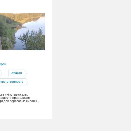
31.07.2026
край
Республика Хакасия
Абакан
Абакан
ответственность
Фонд Андрея Мельниченко
та «Чистые скалы.
Неповторимый Анри Матисс и легенда
аршрут» продолжает
Клод Моне. Благодаря поддержке СГК
орядок береговые склоны
Фонда Мельниченко национальный му
оддержке Фонда Мельниченко
Хакасии может принять у себя экспоз
мировых шедевров