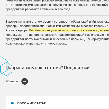
готовности может быть присвоен только на основании системной раб
отчетности, иными словами, на получение заключения о технической г
предприятия работают в течение всего года.
Заключительным этапом оценки готовности Абаканской и Минусинск
проверки предприятий специальными комиссиями, в состав которых в
Ростехнадзора.
По обеим станциям акты готовности к зиме подписаны
же документ – паспорт готовности, подтверждающий техническую и 
предприятия нести максимальные сезонные нагрузки, - генерирующие
Красноярского края получат через месяц.
Понравилась наша статья? Поделитесь!
ВКонтакте
ПОХОЖИЕ СТАТЬИ