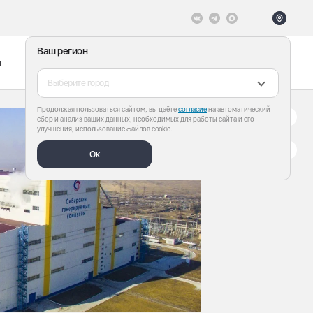
Ваш регион
ы
Меню
Все теги
Выберите город
Продолжая пользоваться сайтом, вы даёте
согласие
на автоматический
сбор и анализ ваших данных, необходимых для работы сайта и его
улучшения, использование файлов cookie.
Ок