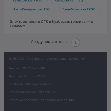
Кемеровская ГРЭС
Кемеровская ТЭЦ
Ново-Кемеровская ТЭЦ
Томь-Усинская ГРЭС
Электростанции СГК в Кузбассе: топлива — с
запасом
Следующая статья
2026 ООО «Сибирская генерирующая компания»
Тел.:
+7 495 258-83-00
Факс.:
+7 495 363-27-81
Эл. почта.:
office@sibgenco.ru
Пользовательское соглашение
Политика обработки персональных данных