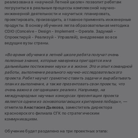
реализована в «научной Летней школе» позволит ребятам
погрузиться в реальные процессы комплексной научно-
инженерной деятельности и научиться: планировать,
проектировать, производить, а главное применять инженерные
продукты. В основу обучения легла образовательная методика
CDIO (Conceive - Design - Implement – Operate. Задумай -
Спроектируй - Реализуй - Управляй), внедряемая во все
ведущие вузы страны.
«Во время обучения в летней школе ребята получат очень
полезные знания, которые наверняка пригодятся им в
дальнейшем постижении науки и в жизни. Это и опыт командной
работы, выполнение реального научно-исследовательского
проекта. Ребят научат грамотно ставить задачи и вырабатывать
план их выполнения, а также презентовать свои проекты, что
очень важно в сегодняшних реалиях. Например, на
международных научных конкурсах презентация проекта
является одним из основополагающих критериев победы»,
—
отметила
Анастасия Дьякова,
заместитель директора
красноярского филиала СГК по стратегическим
коммуникациям.
Обучение будет разделено на три проектных этапа: