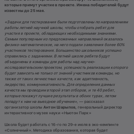
которые примут участие в проекте. Имена победителей будут
известны до 25 мая.
«Задачи для тестирования были подготовлены по направлениям
работы летней научной школы, чтобы отобрать ребят для
участия в проекте, обладающих необходимыми знаниями.
Самым популярным из предложенных направлений оказалось
физико-математическое, на него подали заявления более 60%
участников тестирования. Большинство школьников успешно
справились с заданиями. В летней школе ребята будут
объединены в команды для работы над научно-
исследовательским проектом, успешность реализации которого
будет зависеть не только от знаний участников команды, но
также от таких личностных качеств, как адаптивность,
лидерство, коммуникативность. Для определения данных
качеств мы проводим второй этап отборов, и те 40 ребят,
которые покажут лучшие результаты в обоих турах, летом
попадут к нам на выездное обучение»,
— рассказал
организатор школы
Антон Шарыпов,
генеральный директор
интерактивного музея науки «Ньютон Парк»
Школа будет работать с 16-го по 29-е июля в эко-кемпинге
«Солнечный». Методика образования, которая будет