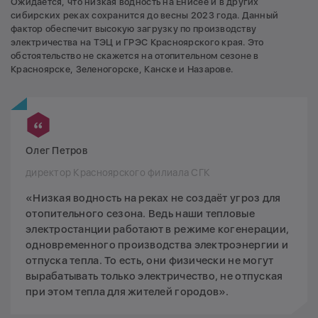
Ожидается, что низкая водность на Енисее и в других
сибирских реках сохранится до весны 2023 года. Данный
фактор обеспечит высокую загрузку по производству
электричества на ТЭЦ и ГРЭС Красноярского края. Это
обстоятельство не скажется на отопительном сезоне в
Красноярске, Зеленогорске, Канске и Назарове.
Олег Петров
директор Красноярского филиала СГК
«Низкая водность на реках не создаёт угроз для
отопительного сезона. Ведь наши тепловые
электростанции работают в режиме когенерации,
одновременного производства электроэнергии и
отпуска тепла. То есть, они физически не могут
вырабатывать только электричество, не отпуская
при этом тепла для жителей городов».