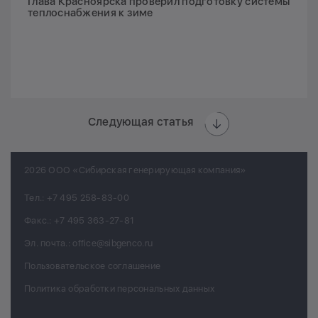
Глава Красноярска проверил подготовку системы
теплоснабжения к зиме
Следующая статья
2026 ООО «Сибирская генерирующая компания»
Тел.:
+7 495 258-83-00
Факс.:
+7 495 363-27-81
Эл. почта.:
office@sibgenco.ru
Пользовательское соглашение
Политика обработки персональных данных