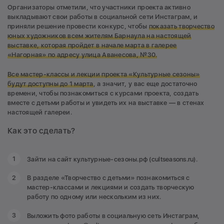
Организаторы отметили, что участники проекта активно
выкладывают свои работы в социальной сети Инстаграм, и
приняли решение провести конкурс, чтобы
показать творчество
юных художников всем жителям Барнаула на
настоящей
выставке, которая пройдет в начале марта в галерее
«Нагорная» по адресу улица Аванесова, №30.
Все мастер-классы и лекции проекта «Культурные сезоны»
будут доступны до 1 марта
, а значит, у вас еще достаточно
времени, чтобы познакомиться с курсами проекта, создать
вместе с детьми работы и увидеть их на выставке — в стенах
настоящей галереи.
Как это сделать?
Зайти на сайт культурные-сезоны.рф (cultseasons.ru).
В разделе «Творчество с детьми» познакомиться с
мастер-классами и лекциями и создать творческую
работу по одному или нескольким из них.
Выложить фото работы в социальную сеть Инстаграм,