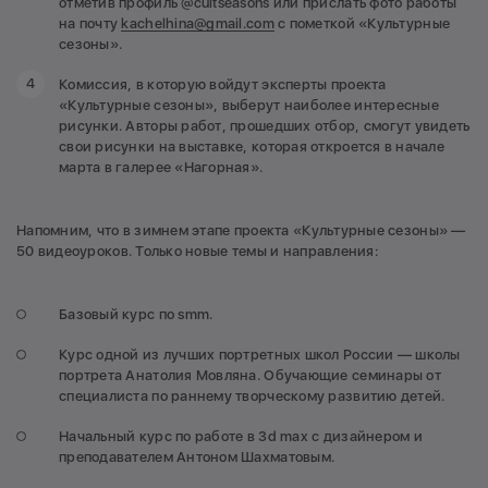
отметив профиль @cultseasons или прислать фото работы
на почту
kachelhina@gmail.com
c пометкой «Культурные
сезоны».
Комиссия, в которую войдут эксперты проекта
«Культурные сезоны», выберут наиболее интересные
рисунки. Авторы работ, прошедших отбор, смогут увидеть
свои рисунки на выставке, которая откроется в начале
марта в галерее «Нагорная».
Напомним, что в зимнем этапе проекта «Культурные сезоны» —
50 видеоуроков. Только новые темы и направления:
Базовый курс по smm.
Курс одной из лучших портретных школ России — школы
портрета Анатолия Мовляна. Обучающие семинары от
специалиста по раннему творческому развитию детей.
Начальный курс по работе в 3d max с дизайнером и
преподавателем Антоном Шахматовым.