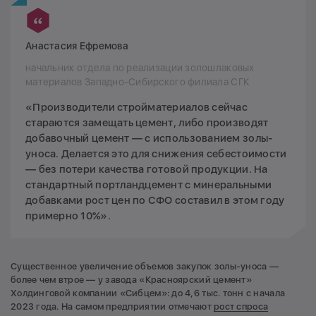
Анастасия Ефремова
начальник отдела по реализации золошлаковых
материалов Западно-Сибирского филиала СГК
«Производители стройматериалов сейчас
стараются замещать цемент, либо производят
добавочный цемент — с использованием золы-
уноса. Делается это для снижения себестоимости
— без потери качества готовой продукции. На
стандартный портландцемент с минеральными
добавками рост цен по СФО составил в этом году
примерно 10%».
Существенное увеличение объемов закупок золы-уноса —
более чем втрое — у завода «Красноярский цемент»
Холдинговой компании «Сибцем»: до 4,6 тыс. тонн с начала
2023 года. На самом предприятии отмечают
рост спроса