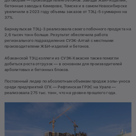
договорам — производителям бетонов. Заводы ЖБИ-изделий,
бетонные заводы в Кемерове, Томске и в самом Новосибирске
увеличили в 2023 году объемы заказов от ТЭЦ-5 суммарно на
37%.
Барнаульская ТЭЦ-3 реализовала своего побочного продукта на
2,6 тысяч тонн больше. Результат обеспечила работа
регионального подразделения СУЭК-Алтай с местными
производителями ЖБИ-изделий и бетонов.
Абаканской ТЭЦ коллеги из СУЭК-Хакасия также помогли
добиться роста отгрузок — в основном для производителей
арболитовых и бетонных блоков.
Постоянный лидер по абсолютным объемам продаж золы-уноса
среди предприятий СГК — Рефтинская ГРЭС на Урале —
реализовала 275 тыс. тонн, что на уровне прошлого года.