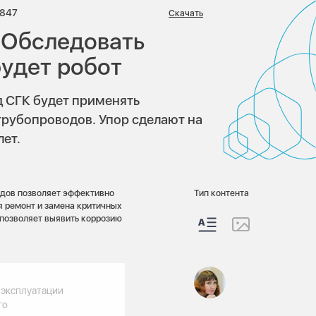
иев:
Просмотров:
847
Скачать
 Обследовать
будет робот
д СГК будет применять
трубопроводов. Упор сделают на
лет.
одов позволяет эффективно
Тип контента
я ремонт и замена критичных
 позволяет выявить коррозию
 эксплуатации
го