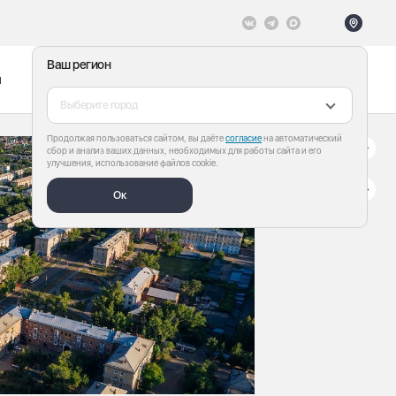
Ваш регион
ы
Меню
Все теги
Выберите город
Продолжая пользоваться сайтом, вы даёте
согласие
на автоматический
сбор и анализ ваших данных, необходимых для работы сайта и его
улучшения, использование файлов cookie.
Ок