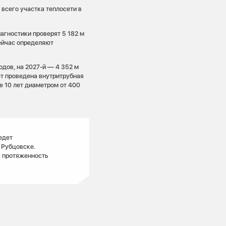
всего участка теплосети в
агностики проверят 5 182 м
Сейчас определяют
одов, на 2027-й — 4 352 м
ет проведена внутритрубная
е 10 лет диаметром от 400
едет
 Рубцовске.
я протяженность