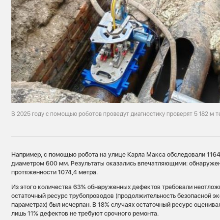
В 2025 году с помощью роботов проведут диагностику проверят 5 182 м 
Например, с помощью робота на улице Карла Макса обследовали 1164
диаметром 600 мм. Результаты оказались впечатляющими: обнаруже
протяженности 1074,4 метра.
Из этого количества 63% обнаруженных дефектов требовали неотлож
остаточный ресурс трубопроводов (продолжительность безопасной э
параметрах) был исчерпан. В 18% случаях остаточный ресурс оценивалс
лишь 11% дефектов не требуют срочного ремонта.