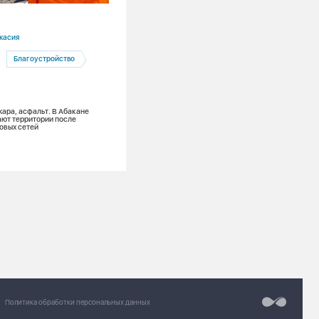
03.08.2026
касия
Красноярский край
Благоустройство
Ремонты
Канская ТЭЦ
Теплоэнергетика
жара, асфальт. В Абакане
Лето в разгаре: на Канской ТЭЦ меняю
ют территории после
тонну поверхностей нагрева и обновля
овых сетей
из 7 котлов для надежного теплоснаб
зимой
Разработка сайт
Chipsa
Политика обработки персональных данных