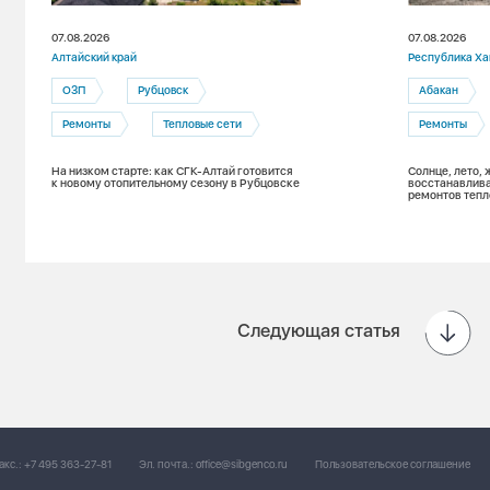
07.08.2026
07.08.2026
Алтайский край
Республика Ха
ОЗП
Рубцовск
Абакан
Ремонты
Тепловые сети
Ремонты
На низком старте: как СГК-Алтай готовится
Солнце, лето, 
к новому отопительному сезону в Рубцовске
восстанавлива
ремонтов тепл
Следующая статья
акс.:
+7 495 363-27-81
Эл. почта.:
office@sibgenco.ru
Пользовательское соглашение