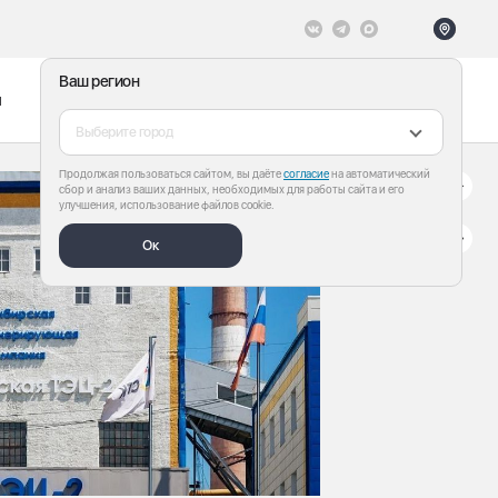
Ваш регион
ы
Меню
Все теги
Выберите город
Продолжая пользоваться сайтом, вы даёте
согласие
на автоматический
сбор и анализ ваших данных, необходимых для работы сайта и его
улучшения, использование файлов cookie.
Ок