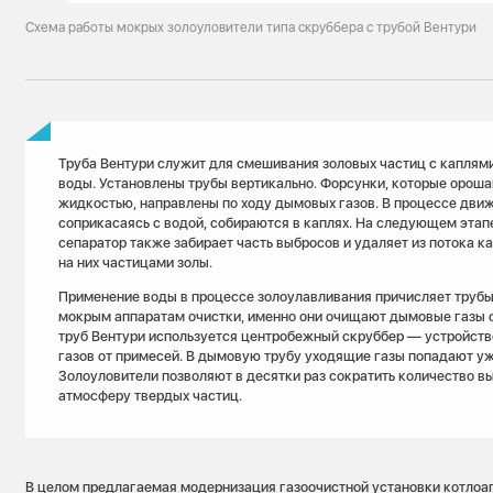
Схема работы мокрых золоуловители типа скруббера с трубой Вентури
Труба Вентури служит для смешивания золовых частиц с капля
воды. Установлены трубы вертикально. Форсунки, которые орош
жидкостью, направлены по ходу дымовых газов. В процессе дви
соприкасаясь с водой, собираются в каплях. На следующем эта
сепаратор также забирает часть выбросов и удаляет из потока к
на них частицами золы.
Применение воды в процессе золоулавливания причисляет трубы
мокрым аппаратам очистки, именно они очищают дымовые газы о
труб Вентури используется центробежный скруббер — устройств
газов от примесей. В дымовую трубу уходящие газы попадают уж
Золоуловители позволяют в десятки раз сократить количество в
атмосферу твердых частиц.
В целом предлагаемая модернизация газоочистной установки котлоаг