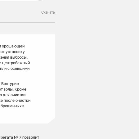
Скачать
ми орошающей
ают установку
жения выбросы,
пе центробежный
апли с осевшими
 Вентури к
т золы. Кроме
о для очистки
е после очистки.
ыброшенных в
регата № 7 позволит