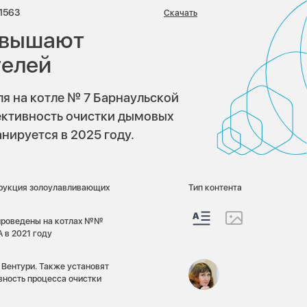
иев:
Просмотров:
1563
Скачать
овышают
телей
я на котле № 7 Барнаульской
ективность очистки дымовых
анируется в 2025 году.
струкция золоулавливающих
Тип контента
 проведены на котлах №№
А в 2021 году
 Вентури. Также установят
вность процесса очистки