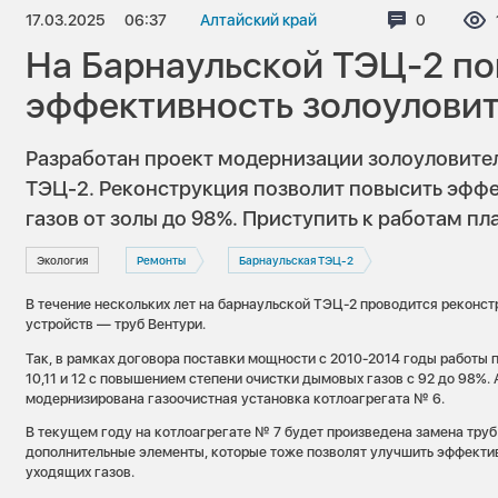
17.03.2025
06:37
Алтайский край
Комментар
0
На Барнаульской ТЭЦ-2 п
эффективность золоулови
Разработан проект модернизации золоуловител
ТЭЦ-2. Реконструкция позволит повысить эфф
газов от золы до 98%. Приступить к работам пл
Экология
Ремонты
Барнаульская ТЭЦ-2
В течение нескольких лет на барнаульской ТЭЦ-2 проводится рекон
устройств — труб Вентури.
Так, в рамках договора поставки мощности с 2010-2014 годы работы
10,11 и 12 с повышением степени очистки дымовых газов с 92 до 98%. 
модернизирована газоочистная установка котлоагрегата № 6.
В текущем году на котлоагрегате № 7 будет произведена замена труб
дополнительные элементы, которые тоже позволят улучшить эффекти
уходящих газов.