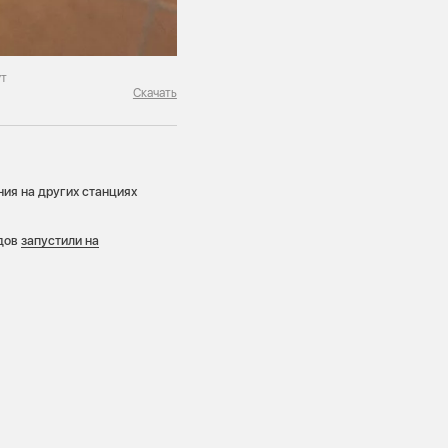
ут
Скачать
ия на других станциях
одов
запустили на