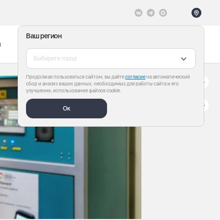
Ваш регион
ы
Меню
Все теги
Выберите город
Продолжая пользоваться сайтом, вы даёте
согласие
на автоматический
сбор и анализ ваших данных, необходимых для работы сайта и его
улучшения, использование файлов cookie.
Ок