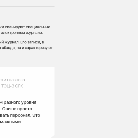
ики сканируют специальные
 электронном журнале.
 журнал. Его записи, в
 обхода, но и характеризуют
ти главного
 ТЭЦ-3 СГК
м разного уровня
 Они не просто
вать персонал. Это
бумажными