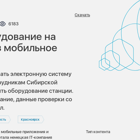
Скачать
нтариев:
Просмотров:
6183
удование на
з мобильное
вать электронную систему
рудникам Сибирской
ть оборудование станции.
ание, данные проверки со
л.
ость
Красноярск
, мобильные приложения и
Тип контента
тала немецкая IT-компания