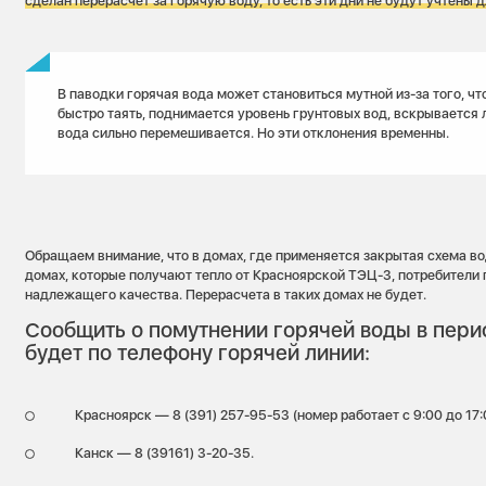
сделан перерасчет за горячую воду, то есть эти дни не будут учтены д
В паводки горячая вода может становиться мутной из-за того, чт
быстро таять, поднимается уровень грунтовых вод, вскрывается 
вода сильно перемешивается. Но эти отклонения временны.
Обращаем внимание, что в домах, где применяется закрытая схема во
домах, которые получают тепло от Красноярской ТЭЦ-3, потребители
надлежащего качества. Перерасчета в таких домах не будет.
Сообщить о помутнении горячей воды в пер
будет по телефону горячей линии:
Красноярск — 8 (391) 257-95-53 (номер работает с 9:00 до 17:
Канск — 8 (39161) 3-20-35.