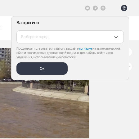
Ваш регион
ы
Меню
Все теги
Выберите город
Продолжая пользоваться сайтом, вы даёте
согласие
на автоматический
сбор и анализ ваших данных, необходимых для работы сайта и его
улучшения, использование файлов cookie.
Ок