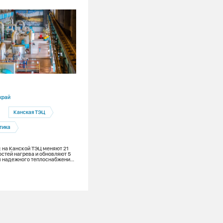
29.07.2026
край
Красноярский край
Канская ТЭЦ
Канск
Канская ТЭЦ
тика
Канская теплосеть
: на Канской ТЭЦ меняют 21
Канск отказывается от старых котельн
остей нагрева и обновляют 5
СГК приступила к модернизации еще 
ля надежного теплоснабжения
теплоисточников