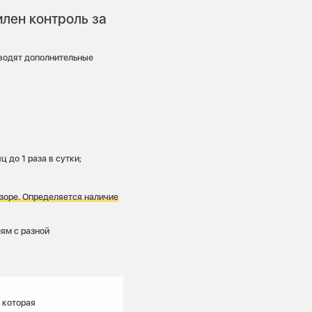
илен контроль за
водят дополнительные
 до 1 раза в сутки;
зоре. Определяется наличие
лям с разной
 которая