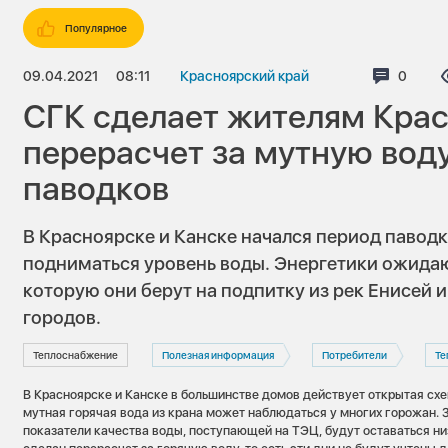
Популярное
09.04.2021
08:11
Красноярский край
Коммен
0
СГК сделает жителям Крас
перерасчет за мутную вод
паводков
В Красноярске и Канске начался период паводк
подниматься уровень воды. Энергетики ожидаю
которую они берут на подпитку из рек Енисей 
городов.
Теплоснабжение
Полезная информация
Потребители
Те
В Красноярске и Канске в большинстве домов действует открытая сх
мутная горячая вода из крана может наблюдаться у многих горожан. З
показатели качества воды, поступающей на ТЭЦ, будут оставаться н