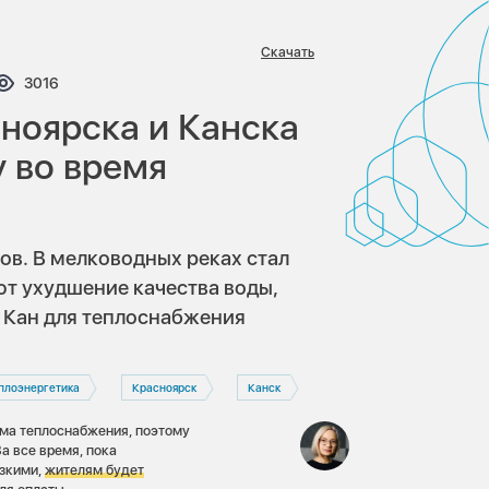
Скачать
тариев:
Просмотров:
3016
ноярска и Канска
у во время
ов. В мелководных реках стал
т ухудшение качества воды,
и Кан для теплоснабжения
плоэнергетика
Красноярск
Канск
ема теплоснабжения, поэтому
а все время, пока
изкими,
жителям будет