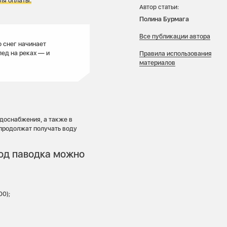
ля оплаты.
Автор статьи:
Полина Бурмага
Все публикации автора
о снег начинает
лед на реках — и
Правила использования
материалов
доснабжения, а также в
 продолжат получать воду
иод паводка можно
00);