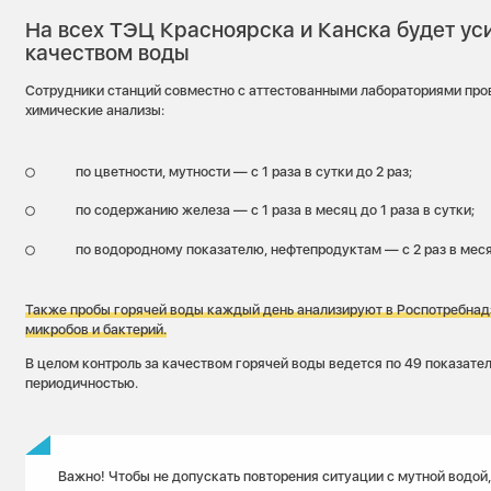
На всех ТЭЦ Красноярска и Канска будет ус
качеством воды
Сотрудники станций совместно с аттестованными лабораториями про
химические анализы:
по цветности, мутности — с 1 раза в сутки до 2 раз;
по содержанию железа — с 1 раза в месяц до 1 раза в сутки;
по водородному показателю, нефтепродуктам — с 2 раз в месяц
Также пробы горячей воды каждый день анализируют в Роспотребнад
микробов и бактерий.
В целом контроль за качеством горячей воды ведется по 49 показате
периодичностью.
Важно! Чтобы не допускать повторения ситуации с мутной водой,