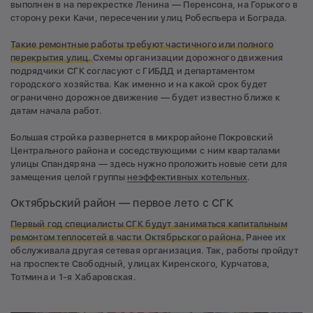
выполнен в на перекрестке Ленина — Перенсона, на Горького в
сторону реки Качи, пересечении улиц Робеспьера и Бограда.
Такие ремонтные работы требуют частичного или полного
перекрытия улиц.
Схемы организации дорожного движения
подрядчики СГК согласуют с ГИБДД и департаментом
городского хозяйства. Как именно и на какой срок будет
ограничено дорожное движение — будет известно ближе к
датам начала работ.
Большая стройка развернется в микрорайоне Покровский
Центрального района и соседствующими с ним кварталами
улицы Спандяряна — здесь нужно проложить новые сети для
замещения целой группы
неэффективных котельных
.
Октябрьский район — первое лето с СГК
Первый год специалисты СГК будут заниматься капитальным
ремонтом теплосетей в части Октябрьского района.
Ранее их
обслуживала другая сетевая организация. Так, работы пройдут
на проспекте Свободный, улицах Киренского, Курчатова,
Тотмина и 1-я Хабаровская.