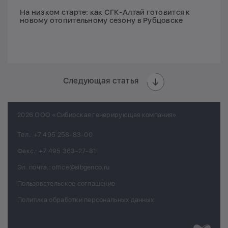
На низком старте: как СГК-Алтай готовится к
новому отопительному сезону в Рубцовске
Следующая статья
2026 ООО «Сибирская генерирующая компания»
Тел.:
+7 495 258-83-00
Факс.:
+7 495 363-27-81
Эл. почта.:
office@sibgenco.ru
Пользовательское соглашение
Политика обработки персональных данных
Разработк
Chips