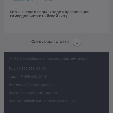
Больше пара и воды. О ходе модернизации
химводоочистки Бийской ТЭЦ
Следующая статья
2026 ООО «Сибирская генерирующая компания»
Тел.:
+7 495 258-83-00
Факс.:
+7 495 363-27-81
Эл. почта.:
office@sibgenco.ru
Пользовательское соглашение
Политика обработки персональных данных