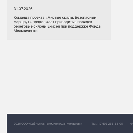
17.07.2026
31.07.2026
Красноярский край
Команда проекта «Чистые скалы. Безопасный
маршрут» продолжает приводить в порядок
Красноярск
Профориентация
береговые склоны Енисея при поддержке Фонда
Мельниченко
Энергетика ждет инженеров: Енисейская
ТГК и СФУ запускают новые
асноярск
образовательные программы
к красноярских
ого
2026 ООО «Сибирская генерирующая компания»
Тел.:
+7 495 258-83-00
Ф