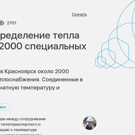
Скачать
тариев:
Просмотров:
2701
ределение тепла
 2000 специальных
в Красноярск около 2000
еплоснабжения. Соединенные в
натную температуру и
ярск
геры между сотрудниками
 теплотранспортного и
мацию о температуре