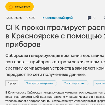
Популярное
23.10.2020
05:30
Красноярский край
Коммен
0
СГК проконтролирует расп
в Красноярске с помощью
приборов
Сибирская генерирующая компания доставила 
логгеров — приборов контроля за качеством т
систему компактные устройства замеряют ком
передают по сети полученные данные.
Города
Температурный режим
Теплоэнергетика
Красно
В Красноярске Сибирская генерирующая компания распределит лог
всех трех теплостанций, административно-управленческого аппарата,
теплосбытового подразделений. Устройства будут передавать инфор