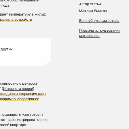
цы которых передавали
Автор статьи:
 года.
Максим Рычков
еряет температуру в жилых
зания с устройств
Все публикации автора
Правила использования
материалов
 других
 совместно с центром
 (
Интернета вещей
)
 воедино информация даст
например, оперативнее
Специалисты уже готовят
ожет зарегистрировать свое
своей квартире.