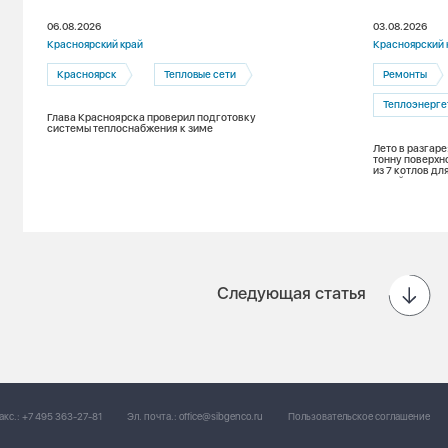
06.08.2026
03.08.2026
Красноярский край
Красноярский 
Красноярск
Тепловые сети
Ремонты
Теплоэнерге
Глава Красноярска проверил подготовку
системы теплоснабжения к зиме
Лето в разгаре
тонну поверхн
из 7 котлов д
зимой
Следующая статья
акс.:
+7 495 363-27-81
Эл. почта.:
office@sibgenco.ru
Пользовательское соглашение