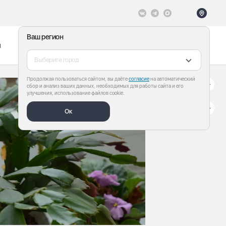
Ваш регион
ы
Меню
Все теги
Выберите город
Продолжая пользоваться сайтом, вы даёте
согласие
на автоматический
сбор и анализ ваших данных, необходимых для работы сайта и его
улучшения, использование файлов cookie.
Ок