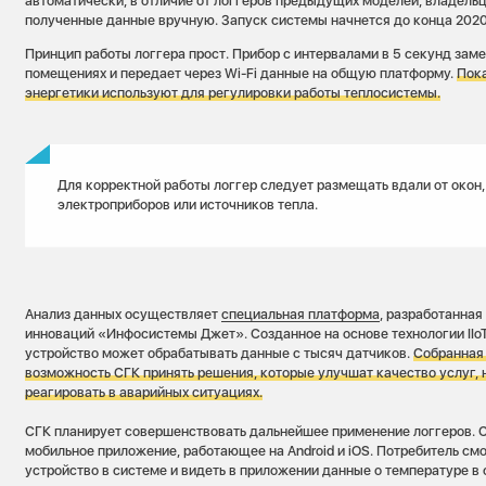
автоматически, в отличие от логгеров предыдущих моделей, владель
полученные данные вручную. Запуск системы начнется до конца 2020
Принцип работы логгера прост. Прибор с интервалами в 5 секунд зам
помещениях и передает через Wi-Fi данные на общую платформу.
Пока
энергетики используют для регулировки работы теплосистемы.
Для корректной работы логгер следует размещать вдали от окон,
электроприборов или источников тепла.
Анализ данных осуществляет
специальная платформа
, разработанная
инноваций «Инфосистемы Джет». Созданное на основе технологии IIoT
устройство может обрабатывать данные с тысяч датчиков.
Собранная
возможность СГК принять решения, которые улучшат качество услуг, 
реагировать в аварийных ситуациях.
СГК планирует совершенствовать дальнейшее применение логгеров. 
мобильное приложение, работающее на Android и iOS. Потребитель см
устройство в системе и видеть в приложении данные о температуре в 