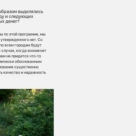
 образом выделялись
оду и следующих
ых денег?
ны по этой программе, мы
 утвержденного нет. Со
 по всем городам будут
 случае, когда возникнет
ам не придется что-то
омически обоснованным
рования существенно
ть качество и надежность