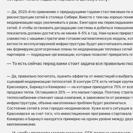
— Да, 2023-й по сравнению с предыдущими годами стал пиковым по 
реконструкции сетей в столице Сибири. Вместе с тем мы хорошо пони
модернизации надо увеличивать в разы. Ежегодно мы перекладываем 
сетей. А чтобы остановить деградацию системы и добиться повышения
показатель должен достигать не менее 4-5% в год. Нам нужно прираст
совместно с нашими стратегами готовим математическую модель, кот
ветхости эксплуатируемой инфраструктуры будет рассчитывать инве
мы формируем долгосрочные планы по модернизации тепловых сетей
партнеров — подрядные организации, которые позволят превратить п
— То есть сейчас перед вами стоит задача все правильно по
— Да, правильно посчитать, оценить эффекты от инвестиций и выбрат
сценарий модернизации теплосетей. В контуре СГК есть четыре круп
Красноярск, Барнаул и Кемерово — на которые приходится 75% от вс
продажи тепла. Оставшиеся 25% — это малые города. Поэтому стратег
теплоснабжение отвечает наша компания, в зависимости от размера г
инфраструктуры, объема накопленных проблем будет различаться.
Состояние сетей в этих городах неодинаковое. Хуже всего ситуация 
Красноярске за счет того, что инвестиционная программа стартовала 
Кемерово и Барнаул находятся примерно на одном уровне между дву
миллионниками.