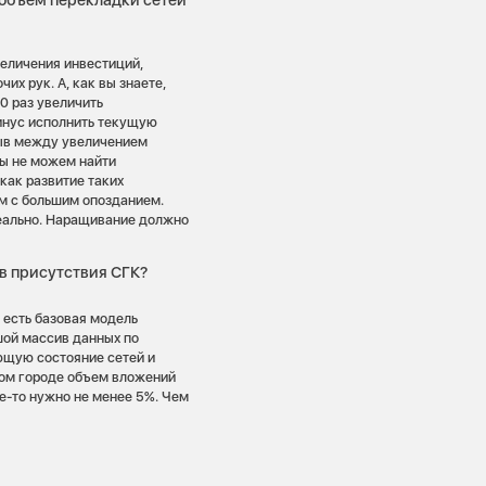
 объем перекладки сетей
величения инвестиций,
их рук. А, как вы знаете,
0 раз увеличить
инус исполнить текущую
рыв между увеличением
Мы не можем найти
как развитие таких
м с большим опозданием.
реально. Наращивание должно
в присутствия СГК?
 есть базовая модель
шой массив данных по
ющую состояние сетей и
дом городе объем вложений
де-то нужно не менее 5%. Чем