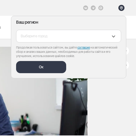
Ваш регион
ы
Меню
Все теги
Выберите город
Продолжая пользоваться сайтом, вы даёте
согласие
на автоматический
сбор и анализ ваших данных, необходимых для работы сайта и его
улучшения, использование файлов cookie.
Ок