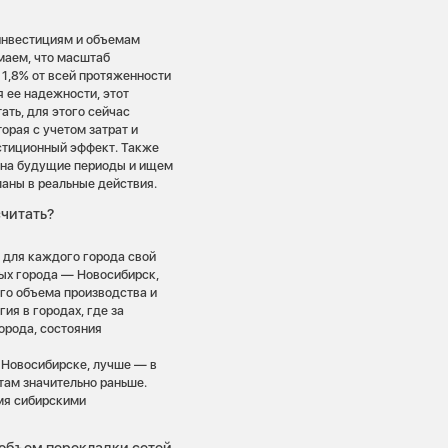
инвестициям и объемам
маем, что масштаб
1,8% от всей протяженности
 ее надежности, этот
ать, для этого сейчас
орая с учетом затрат и
стиционный эффект. Также
 на будущие периоды и ищем
ланы в реальные действия.
считать?
ь для каждого города свой
ных города — Новосибирск,
его объема производства и
ия в городах, где за
орода, состояния
в Новосибирске, лучше — в
там значительно раньше.
мя сибирскими