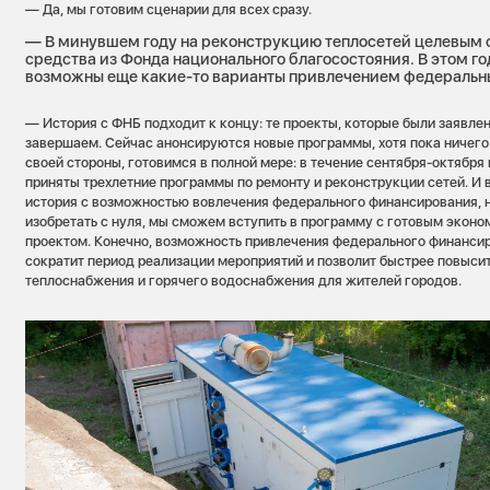
— Да, мы готовим сценарии для всех сразу.
— В минувшем году на реконструкцию теплосетей целевым
средства из Фонда национального благосостояния. В этом г
возможны еще какие-то варианты привлечением федеральн
— История с ФНБ подходит к концу: те проекты, которые были заявле
завершаем. Сейчас анонсируются новые программы, хотя пока ничего
своей стороны, готовимся в полной мере: в течение сентября-октября
приняты трехлетние программы по ремонту и реконструкции сетей. И в
история с возможностью вовлечения федерального финансирования, н
изобретать с нуля, мы сможем вступить в программу с готовым экон
проектом. Конечно, возможность привлечения федерального финанси
сократит период реализации мероприятий и позволит быстрее повыси
теплоснабжения и горячего водоснабжения для жителей городов.