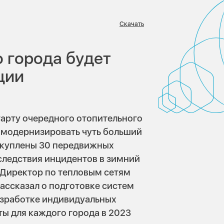
Скачать
:
о города будет
ции
арту очередного отопительного
 модернизировать чуть больший
Закуплены 30 передвижных
следствия инцидентов в зимний
. Директор по тепловым сетям
рассказал о подготовке систем
азработке индивидуальных
ты для каждого города в 2023