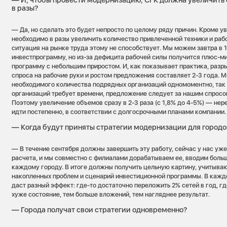
— И, чтобы провести модернизацию, СГК должна увеличить
в разы?
— Да, но сделать это будет непросто по целому ряду причин. Кроме у
необходимо в разы увеличить количество привлеченной техники и рабоч
ситуация на рынке труда этому не способствует. Мы можем завтра в 1
инвестпрограмму, но из-за дефицита рабочей силы получится плюс-м
программу с небольшим приростом. И, как показывает практика, раз
спроса на рабочие руки и ростом предложения составляет 2-3 года. 
необходимого количества подрядных организаций одномоментно, так 
организаций требует времени, предложение следует за нашим спросо
Поэтому увеличение объемов сразу в 2-3 раза (с 1,8% до 4-5%) — не
идти постепенно, в соответствии с долгосрочными планами компании.
— Когда будут приняты стратегии модернизации для городо
— В течение сентября должны завершить эту работу, сейчас у нас уже
расчета, и мы совместно с филиалами дорабатываем ее, вводим боль
каждому городу. В итоге должны получить цельную картину, учитыва
накопленных проблем и сценарий инвестиционной программы. В каж
даст разный эффект: где-то достаточно переложить 2% сетей в год, г
хуже состояние, тем больше вложений, тем нагляднее результат.
— Города получат свои стратегии одновременно?