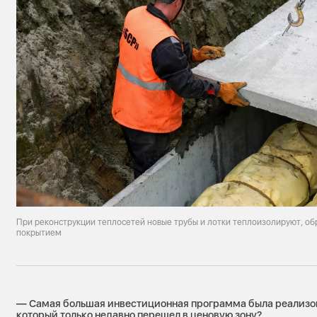
При реконструкции теплосетей новые трубы и лотки теплоизолируют, о
покрытием
— Самая большая инвестиционная программа была реализо
который только недавно перешел в ценовую зону?