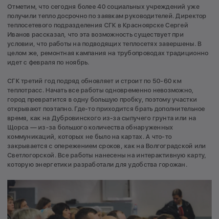
Отметим, что сегодня более 40 социальных учреждений уже
получили тепло досрочно по заявкам руководителей. Директор
теплосетевого подразделения СГК в Красноярске Сергей
Иванов рассказал, что эта возможность существует при
условии, что работы на подводящих теплосетях завершены. В
целом же, ремонтная кампания на трубопроводах традиционно
идет с февраля по ноябрь.
СГК третий год подряд обновляет и строит по 50-60 км
теплотрасс. Начать все работы одновременно невозможно,
город превратится в одну большую пробку, поэтому участки
открывают поэтапно. Где-то приходится брать дополнительное
время, как на Дубровинского из-за сыпучего грунта или на
Щорса — из-за большого количества обнаруженных
коммуникаций, которых не было на картах. А что-то
закрывается с опережением сроков, как на Волгоградской или
Светлогорской. Все работы нанесены на интерактивную карту,
которую энергетики разработали для удобства горожан.