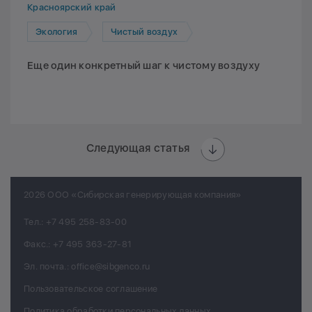
Красноярский край
Экология
Чистый воздух
Еще один конкретный шаг к чистому воздуху
Следующая статья
2026 ООО «Сибирская генерирующая компания»
Тел.:
+7 495 258-83-00
Факс.:
+7 495 363-27-81
Эл. почта.:
office@sibgenco.ru
Пользовательское соглашение
Политика обработки персональных данных