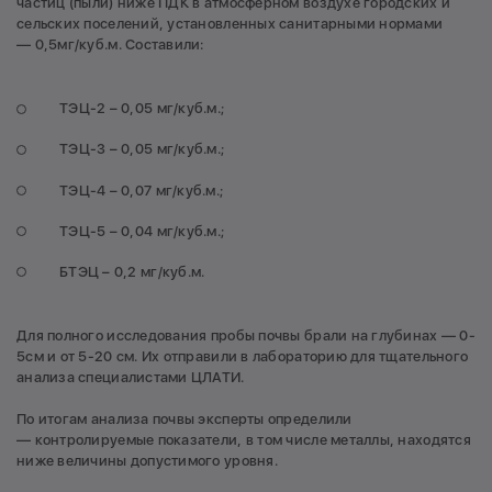
частиц (пыли) ниже ПДК в атмосферном воздухе городских и
сельских поселений, установленных санитарными нормами
— 0,5мг/куб.м. Составили:
ТЭЦ-2 – 0,05 мг/куб.м.;
ТЭЦ-3 – 0,05 мг/куб.м.;
ТЭЦ-4 – 0,07 мг/куб.м.;
ТЭЦ-5 – 0,04 мг/куб.м.;
БТЭЦ – 0,2 мг/куб.м.
Для полного исследования пробы почвы брали на глубинах — 0-
5см и от 5-20 см. Их отправили в лабораторию для тщательного
анализа специалистами ЦЛАТИ.
По итогам анализа почвы эксперты определили
— контролируемые показатели, в том числе металлы, находятся
ниже величины допустимого уровня.