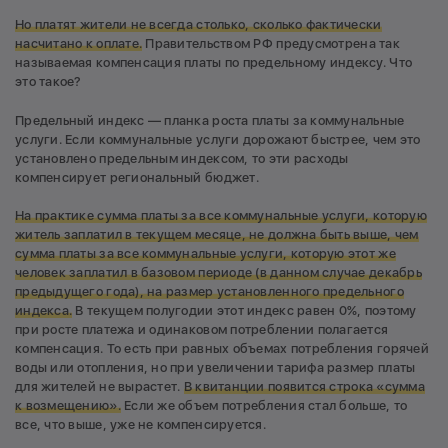
Но платят жители не всегда столько, сколько фактически
насчитано к оплате.
Правительством РФ предусмотрена так
называемая компенсация платы по предельному индексу. Что
это такое?
Предельный индекс — планка роста платы за коммунальные
услуги. Если коммунальные услуги дорожают быстрее, чем это
установлено предельным индексом, то эти расходы
компенсирует региональный бюджет.
На практике сумма платы за все коммунальные услуги, которую
житель заплатил в текущем месяце, не должна быть выше, чем
сумма платы за все коммунальные услуги, которую этот же
человек заплатил в базовом периоде (в данном случае декабрь
предыдущего года), на размер установленного предельного
индекса.
В текущем полугодии этот индекс равен 0%, поэтому
при росте платежа и одинаковом потреблении полагается
компенсация. То есть при равных объемах потребления горячей
воды или отопления, но при увеличении тарифа размер платы
для жителей не вырастет.
В квитанции появится строка «сумма
к возмещению».
Если же объем потребления стал больше, то
все, что выше, уже не компенсируется.