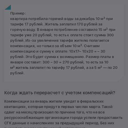
Пример:
3
квартира потребила горячей воды за декабрь 10 м
при
тарифе 17 рублей. Житель заплатил 170 рублей за
3
горячую воду. В январе потребление составило 15 м
при
тарифе уже 20 рублей, то есть к оплате стоит сумма 300
рублей. Из-за увеличения тарифа жителю полагается
3
компенсация, но только за объем 10 м
. Считаем
компенсацию и сумму к оплате: 10х17– 10х20 = – 30
рублей. Это будет сумма к возмещению. Размер платы в
январе составит: 300 – 30 = 270 рублей, то есть за 10
3
3
м
житель заплатит по тарифу 17 рублей, а за 5 м
— по 20
рублей.
Когда ждать перерасчет с учетом компенсаций?
Компенсации за январь жители увидят в февральских
квитанциях, которые придут в первых числах марта. Такой
сдвиг на месяц произошел по причине того, что не все
ресурсоснабжающие организации города успели предоставить
СГК данные о начислениях за предыдущий период. Без них