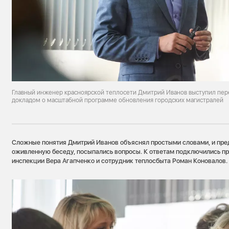
Главный инженер красноярской теплосети Дмитрий Иванов выступил пере
докладом о масштабной программе обновления городских магистралей
Сложные понятия Дмитрий Иванов объяснял простыми словами, и пре
оживленную беседу, посыпались вопросы. К ответам подключились п
инспекции Вера Агапченко и сотрудник теплосбыта Роман Коновалов.