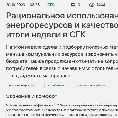
20.10.2023
03:53
СГК
Комментариев:
0
Просмотров
1444
Рациональное использова
энергоресурсов и качеств
итоги недели в СГК
На этой неделе сделали подборку полезных мат
меньше коммунальных ресурсов и экономить н
бюджета. Также продолжаем отвечать на вопр
потребителей в связи с начавшимся отопитель
— в дайджесте материалов.
Новости энергетики
Потребители
Полезная информация
Экономия и комфорт
Что такое энергоэффективность? Зачем она нужна многоквартирному
энергоэффективность сказывается на платежах за тепло? И почему 
тепла – это не всегда экономично? Ответы на эти и другие вопросы в