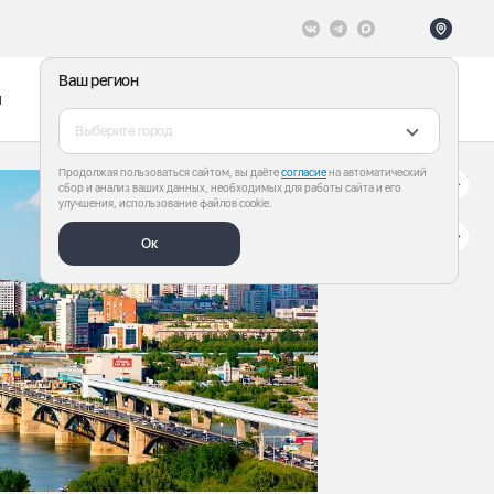
Ваш регион
ы
Меню
Все теги
Выберите город
Продолжая пользоваться сайтом, вы даёте
согласие
на автоматический
сбор и анализ ваших данных, необходимых для работы сайта и его
улучшения, использование файлов cookie.
Ок