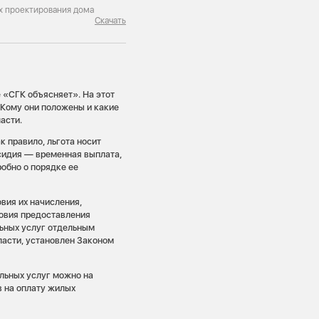
ях проектирования дома
Скачать
 «СГК объясняет». На этот
. Кому они положены и какие
асти.
к правило, льгота носит
сидия — временная выплата,
обно о порядке ее
вия их начисления,
ловия предоставления
льных услуг отдельным
асти, установлен Законом
альных услуг можно на
 на оплату жилых