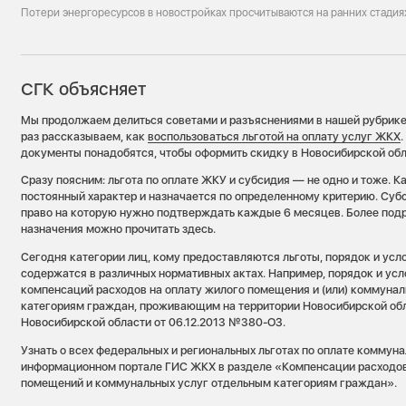
Потери энергоресурсов в новостройках просчитываются на ранних стади
СГК объясняет
Мы продолжаем делиться советами и разъяснениями в нашей рубрике
раз рассказываем, как
воспользоваться льготой на оплату услуг ЖКХ
документы понадобятся, чтобы оформить скидку в Новосибирской обл
Сразу поясним: льгота по оплате ЖКУ и субсидия — не одно и тоже. Ка
постоянный характер и назначается по определенному критерию. Суб
право на которую нужно подтверждать каждые 6 месяцев. Более подр
назначения можно прочитать здесь.
Сегодня категории лиц, кому предоставляются льготы, порядок и усло
содержатся в различных нормативных актах. Например, порядок и ус
компенсаций расходов на оплату жилого помещения и (или) коммуна
категориям граждан, проживающим на территории Новосибирской обл
Новосибирской области от 06.12.2013 №380-ОЗ.
Узнать о всех федеральных и региональных льготах по оплате коммун
информационном портале ГИС ЖКХ в разделе «Компенсации расходов
помещений и коммунальных услуг отдельным категориям граждан».