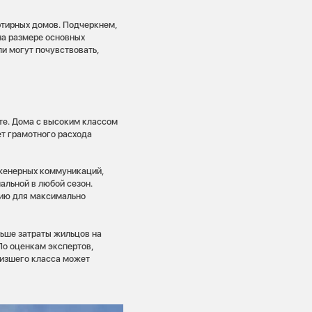
тирных домов. Подчеркнем,
на размере основных
 могут почувствовать,
те. Дома с высоким классом
т грамотного расхода
женерных коммуникаций,
альной в любой сезон.
цию для максимально
ньше затраты жильцов на
По оценкам экспертов,
низшего класса может