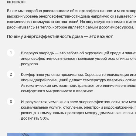
по ссылке
.
В нем мы подробно рассказываем об энергоэффективности многоквар
высокий уровень энергоэффективности дома напрямую сказывается 
ежемесячных коммунальных платежей. Но ощутимую экономию жители
рассчитываясь за тепло, которое является самым дорогим ресурсом.
Почему энергоэффективность дома — это важно?
В первую очередь — это забота об окружающей среде и плане
энергоэффективности наносят меньший ущерб экологии за сче
ресурсов.
Комфортные условия проживания. Хорошая теплоизоляция ин
окон и дверей помещений делает температуру квартиры оптим
Автоматические системы подстраивают отопление и вентиля
комфортного микроклимата в квартире.
И, разумеется, чем выше класс энергоэффективности, тем ме
коммунальные услуги: отопление, электро- и водоснабжение. 
разница в коммунальных расходах между домами высшего и 
достигать 50%.