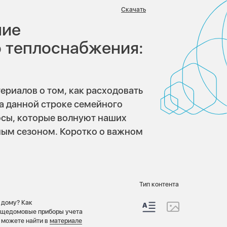
:
Скачать
ние
о теплоснабжения:
ериалов о том, как расходовать
а данной строке семейного
осы, которые волнуют наших
ным сезоном. Коротко о важном
Тип контента
 дому? Как
общедомовые приборы учета
ы можете найти в
материале