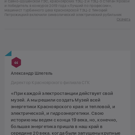
и Саяно-Шушенской ГЭС, красноярских ТЭЦ-2 и ТЭЦ-3 Степан Яровой
и победитель в конкурсе 2019 года «Лучший по профессии»,
машинист турбинного цеха Красноярской ТЭЦ-2 Тимофей
Петрожицкий включили символический электрический рубильник
Скачать
Александр Шлегель
Директор Красноярского филиала СГК
«При каждой электростанции действует свой
музей. А мы решили создать Музей всей
энергетики Красноярского края: и тепловой, и
электрической, и гидроэнергетики. Свою
историю мы ведем с конца 19 века, но, конечно,
большая энергетика пришла в наш край в
середине 20 века, когда были запущены крупные