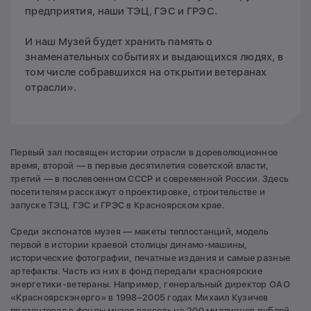
предприятия, наши ТЭЦ, ГЭС и ГРЭС.
И наш Музей будет хранить память о
знаменательных событиях и выдающихся людях, в
том числе собравшихся на открытии ветеранах
отрасли».
Первый зал посвящен истории отрасли в дореволюционное
время, второй — в первые десятилетия советской власти,
третий — в послевоенном СССР и современной России. Здесь
посетителям расскажут о проектировке, строительстве и
запуске ТЭЦ, ГЭС и ГРЭС в Красноярском крае.
Среди экспонатов музея — макеты теплостанций, модель
первой в истории краевой столицы динамо-машины,
исторические фотографии, печатные издания и самые разные
артефакты. Часть из них в фонд передали красноярские
энергетики-ветераны. Например, генеральный директор ОАО
«Красноярскэнерго» в 1998–2005 годах Михаил Кузичев
презентовал в фонды музея вексель на 200 миллионов рублей,