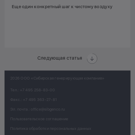
Еще один конкретный шаг к чистому воздуху
Следующая статья
2026 ООО «Сибирская генерирующая компания»
Тел.:
+7 495 258-83-00
Факс.:
+7 495 363-27-81
Эл. почта.:
office@sibgenco.ru
Пользовательское соглашение
Политика обработки персональных данных