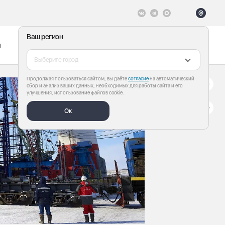
Ваш регион
ы
Меню
Все теги
Выберите город
Продолжая пользоваться сайтом, вы даёте
согласие
на автоматический
сбор и анализ ваших данных, необходимых для работы сайта и его
улучшения, использование файлов cookie.
Ок