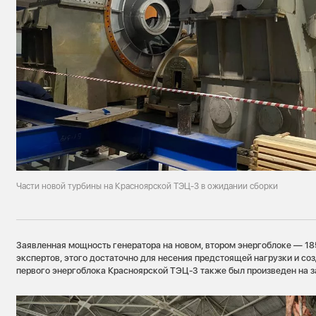
Части новой турбины на Красноярской ТЭЦ-3 в ожидании сборки
Заявленная мощность генератора на новом, втором энергоблоке — 18
экспертов, этого достаточно для несения предстоящей нагрузки и соз
первого энергоблока Красноярской ТЭЦ-3 также был произведен на 