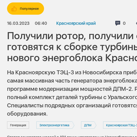
Популярное
16.03.2023
06:40
Красноярский край
Комме
0
Получили ротор, получили 
готовятся к сборке турбин
нового энергоблока Красн
На Красноярскую ТЭЦ-3 из Новосибирска приб
самая массивная часть генератора энергоблок
программе модернизации мощностей ДПМ-2. Р
полный комплект деталей турбины с Уральского
Специалисты подрядных организаций готовятс
оборудования.
Генерация
Электроэнергетика
ДПМ
Красноярская ТЭЦ-