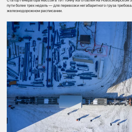
Статор генератора массой в 191 тонну изготовлен на Новосибирском 
пути более трех недель — для перевозки негабаритного груза требова
железнодорожном расписании.