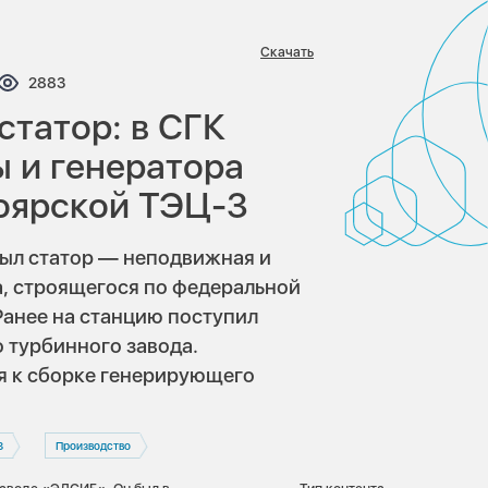
Скачать
нтариев:
Просмотров:
2883
статор: в СГК
ы и генератора
оярской ТЭЦ-3
ыл статор — неподвижная и
а, строящегося по федеральной
анее на станцию поступил
 турбинного завода.
я к сборке генерирующего
3
Производство