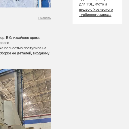
для ТЭЦ. Фото и
видео с Уральского
турбинного завода
Скачать
ор. В ближайшее время
ового
е полностью поступила на
сборке ее деталей, входному