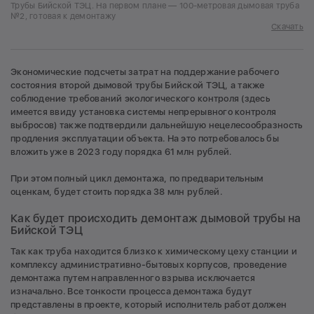
Трубы Бийской ТЭЦ. На первом плане — 100-метровая дымовая труба
№2, готовая к демонтажу
Скачать
Экономические подсчеты затрат на поддержание рабочего
состояния второй дымовой трубы Бийской ТЭЦ, а также
соблюдение требований экологического контроля (здесь
имеется ввиду установка системы непрерывного контроля
выбросов) также подтвердили дальнейшую нецелесообразность
продления эксплуатации объекта. На это потребовалось бы
вложить уже в 2023 году порядка 61 млн рублей.
При этом полный цикл демонтажа, по предварительным
оценкам, будет стоить порядка 38 млн рублей.
Как будет происходить демонтаж дымовой трубы на
Бийской ТЭЦ
Так как труба находится близко к химическому цеху станции и
комплексу административно-бытовых корпусов, проведение
демонтажа путем направленного взрыва исключается
изначально. Все тонкости процесса демонтажа будут
представлены в проекте, который исполнитель работ должен