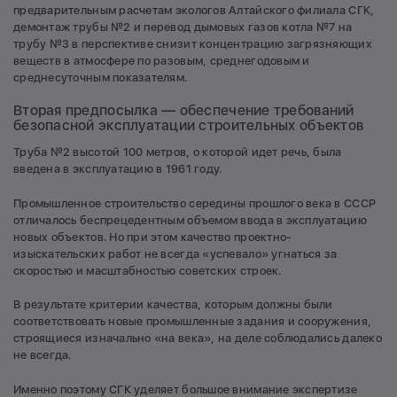
предварительным расчетам экологов Алтайского филиала СГК,
демонтаж трубы №2 и перевод дымовых газов котла №7 на
трубу №3 в перспективе снизит концентрацию загрязняющих
веществ в атмосфере по разовым, среднегодовым и
среднесуточным показателям.
Вторая предпосылка — обеспечение требований
безопасной эксплуатации строительных объектов
Труба №2 высотой 100 метров, о которой идет речь, была
введена в эксплуатацию в 1961 году.
Промышленное строительство середины прошлого века в СССР
отличалось беспрецедентным объемом ввода в эксплуатацию
новых объектов. Но при этом качество проектно-
изыскательских работ не всегда «успевало» угнаться за
скоростью и масштабностью советских строек.
В результате критерии качества, которым должны были
соответствовать новые промышленные задания и сооружения,
строящиеся изначально «на века», на деле соблюдались далеко
не всегда.
Именно поэтому СГК уделяет большое внимание экспертизе