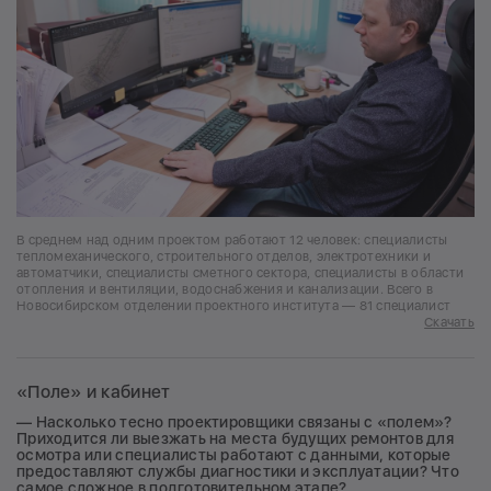
В среднем над одним проектом работают 12 человек: специалисты
тепломеханического, строительного отделов, электротехники и
автоматчики, специалисты сметного сектора, специалисты в области
отопления и вентиляции, водоснабжения и канализации. Всего в
Новосибирском отделении проектного института — 81 специалист
Скачать
«Поле» и кабинет
— Насколько тесно проектировщики связаны с «полем»?
Приходится ли выезжать на места будущих ремонтов для
осмотра или специалисты работают с данными, которые
предоставляют службы диагностики и эксплуатации? Что
самое сложное в подготовительном этапе?