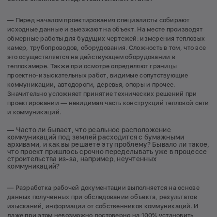
— Перед началом проектирования специалисты собирают
исходные данные и выезжают на объект. На месте производят
обмерные работы для будущих чертежей: измерения тепловых
камер, трубопроводов, оборудования. Сложность в том, что все
это осуществляется на действующем оборудовании в
теплокамере. Также при осмотре определяют границы
проектно-изыскательных работ, видимые сопутствующие
коммуникации, автодороги, деревья, опоры и прочее.
Значительно усложняет принятие технических решений при
проектировании — невидимая часть конструкций тепловой сети
и коммуникаций.
— Часто ли бывает, что реальное расположение
коммуникаций под землей расходится с бумажными
архивами, и как вы решаете эту проблему? Бывало ли такое,
что проект пришлось срочно переделывать уже в процессе
строительства из-за, например, неучтенных
коммуникаций?
— Разработка рабочей документации выполняется на основе
данных полученных при обследовании объекта, результатов
изысканий, информации от собственников коммуникаций. И
даже при этом невозможно достоверно на 100% установить