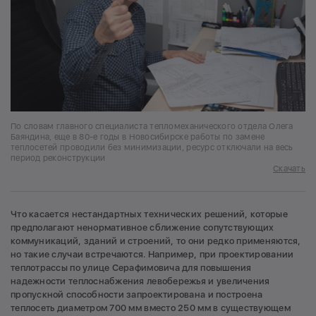
По словам главного специалиста тепломеханического отдела Олега
Баяндина, еще в 80-е годы в Новосибирске работы по замене
теплосетей проводили без минимизации, ресурс отключали на весь
период реконструкции
Скачать
Что касается нестандартных технических решений, которые
предполагают ненормативное сближение сопутствующих
коммуникаций, зданий и строений, то они редко применяются,
но такие случаи встречаются. Например, при проектировании
теплотрассы по улице Серафимовича для повышения
надежности теплоснабжения левобережья и увеличения
пропускной способности запроектирована и построена
теплосеть диаметром 700 мм вместо 250 мм в существующем