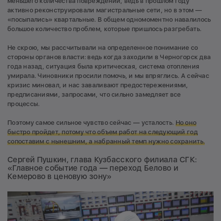
меньшего количества повреждений, ведь в прошлом году
активно реконструировали магистральные сети, но в этом —
«посыпались» квартальные. В общем одномоментно навалилось
большое количество проблем, которые пришлось разгребать.
Не скрою, мы рассчитывали на определенное понимание со
стороны органов власти: ведь когда заходили в Черногорск два
года назад, ситуация была критическая, система отопления
умирала. Чиновники просили помочь, и мы впряглись. А сейчас
кризис миновал, и нас заваливают предостережениями,
предписаниями, запросами, что сильно замедляет все
процессы.
Поэтому самое сильное чувство сейчас — усталость.
Но оно
быстро пройдет, потому что объем работ на следующий год
сопоставим с нынешним, а набранный темп нужно сохранить.
Сергей Пушкин, глава Кузбасского филиала СГК:
«Главное событие года — переход Белово и
Кемерово в ценовую зону»