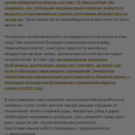
сумма вложений компании составит 12 млрд рублей. Мы
надеемся, что глобальная модернизация позволит нарастить
мощность и одновременно снизить негативное воздействие на
экологию
. Таких проектов в новосибирской энергетике не было
много лет.
Что еще из запланированного и задуманного случилось в этом
году? Мы выполнили большую социальную программу.
Новосибирск растет, ежегодно сдается по миллиону
квадратных метров жилья, увеличивается количество наших
потребителей. В этом году
мы подключили несколько
проблемных долгостроев, школу на 1 100 мест, детский сад-
ясли и несколько медицинских учреждений. Завершили
строительство коммуникаций для строящейся Ледовой арены —
площадки проведения Молодежного чемпионата мира по
хоккею в 2022 году.
В наступающем году надеемся начать масштабные работы на
тепловых сетях, чтобы жители города меньше страдали от
отключений тепла и горячей воды, перерытых улиц и дорог.
Необходимо переломить ситуацию, этих решений город ждет
уже с десяток лет. На региональном уровне вся
подготовительная работа проведена, следующий этап
— федеральный.