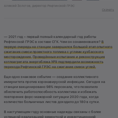
Алексей Золотов, директор Рефтинской ГРЭС
Скачать
— 2021 год – первый полный календарный год работы
Рефтинской ГРЭС в составе СГК. Чем он ознаменовался?
В
первую очередь на станции завершился большой этап опытного
сжигания смеси проектного топлива с углями кузбасского
месторождения.
Проведённые испытания и реконструкция
котлоагрегата энергоблока №9 подтвердили возможность
перехода Рефтинской ГРЭС на сжигание смеси углей.
Еще одно знаковое событие — создание коллективного
иммунитета против коронавирусной инфекции. Сегодня на
станции вакцинировано 98% персонала, что позволило
обеспечить работоспособность коллектива и избежать
повторения форс-мажорной ситуации 2020 года, когда
количество больничных листов доходило до 180 в сутки.
В наступающем году основные надежды связаны с более
успешной реализацией ремонтной и инвестиционной