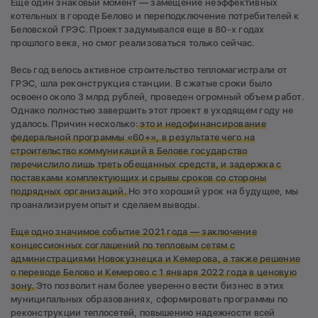
Еще один знаковый момент — замещение неэффективных
котельных в городе Белово и переподключение потребителей к
Беловской ГРЭС. Проект задумывался еще в 80-х годах
прошлого века, но смог реализоваться только сейчас.
Весь год велось активное строительство тепломагистрали от
ГРЭС, шла реконструкция станции. В сжатые сроки было
освоено около 3 млрд рублей, проведен огромный объем работ.
Однако полностью завершить этот проект в уходящем году не
удалось. Причин несколько:
это и недофинансирование
федеральной программы «60+», в результате чего на
строительство коммуникаций в Белове государство
перечислило лишь треть обещанных средств, и задержка с
поставками комплектующих и срывы сроков со стороны
подрядных организаций.
Но это хороший урок на будущее, мы
проанализируем опыт и сделаем выводы.
Еще одно значимое событие 2021 года — заключение
концессионных соглашений по тепловым сетям с
администрациями Новокузнецка и Кемерова, а также решение
о переводе Белово и Кемерово с 1 января 2022 года в ценовую
зону.
Это позволит нам более уверенно вести бизнес в этих
муниципальных образованиях, сформировать программы по
реконструкции теплосетей, повышению надежности всей