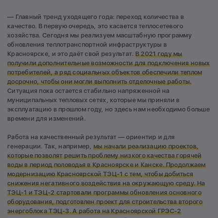
— Главный тренд уходящего года: переход количества в
качество. В первую очередь, это касается теплосетевого
хозяйства. Сегодня мы реализуем масштабную программу
обновления теплотранспортной инфраструктуры в
Красноярске, и это даёт свой результат.
В 2021 году мы
получили дополнительные возможности для подключения новых
потребителей, а ряд социальных объектов обеспечили теплом
досрочно, чтобы они могли выполнить отделочные работы.
Ситуация пока остается стабильно напряженной на
муниципальных тепловых сетях, которые мы приняли в
эксплуатацию в прошлом году, но здесь нам необходимо больше
времени для изменений.
Работа на качественный результат — ориентир и для
генерации. Так, например,
мы начали реализацию проектов,
которые позволят решить проблему низкого качества горячей
воды в период половодья в Красноярске и Канске. Продолжаем
модернизацию Красноярской ТЭЦ-1 с тем, чтобы добиться
снижения негативного воздействия на окружающую среду. На
ТЭЦ-1 и ТЭЦ-2 стартовали программы обновления основного
оборудования, подготовлен проект для строительства второго
энергоблока ТЭЦ-3. А работа на Красноярской ГРЭС-2