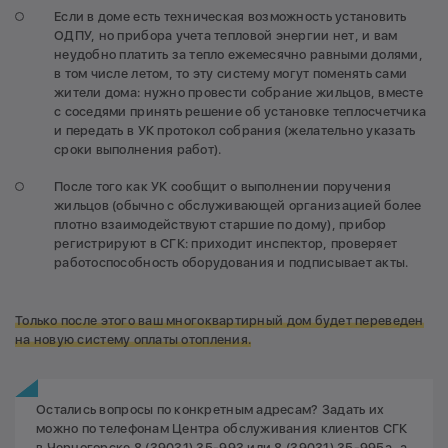
Если в доме есть техническая возможность установить
ОДПУ, но прибора учета тепловой энергии нет, и вам
неудобно платить за тепло ежемесячно равными долями,
в том числе летом, то эту систему могут поменять сами
жители дома: нужно провести собрание жильцов, вместе
с соседями принять решение об установке теплосчетчика
и передать в УК протокол собрания (желательно указать
сроки выполнения работ).
После того как УК сообщит о выполнении поручения
жильцов (обычно с обслуживающей организацией более
плотно взаимодействуют старшие по дому), прибор
регистрируют в СГК: приходит инспектор, проверяет
работоспособность оборудования и подписывает акты.
Только после этого ваш многоквартирный дом будет переведен
на новую систему оплаты отопления.
Остались вопросы по конкретным адресам? Задать их
можно по телефонам Центра обслуживания клиентов СГК
в Черногорске 8 (39031) 35-993 или 8 (39031) 35-995а, а