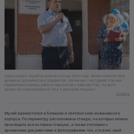
Идея создать музей возникла в конце 2021 года. Затем начался сбор
архивных документов и предметов, связанных с историей станции.
Параллельно велась работа над книгой к юбилею ТЭЦ. На фото
директор Новосибирской ТЭЦ-4 Дмитрий Ниценко
Скачать
Музей разместился в большом и светлом зале инженерного
корпуса. По периметру расположены стенды, на которых можно
проследить все историю станции, а также стеллажи с
архивными документами и фотографиями тех, кто внес свой