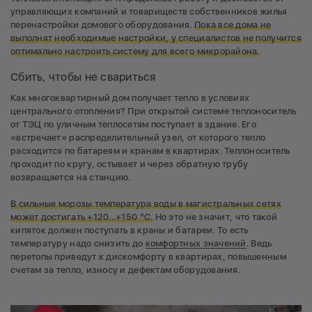
управляющих компаний и товариществ собственников жилья
перенастройки домового оборудования.
Пока все дома не
выполнят необходимые настройки, у специалистов не получится
оптимально настроить систему для всего микрорайона.
Сбить, чтобы не свариться
Как многоквартирный дом получает тепло в условиях
центрального отопления? При открытой системе теплоноситель
от ТЭЦ по уличным теплосетям поступает в здание. Его
«встречает» распределительный узел, от которого тепло
расходится по батареям и кранам в квартирах. Теплоноситель
проходит по кругу, остывает и через обратную трубу
возвращается на станцию.
В сильные морозы температура воды в магистральных сетях
может достигать +120...+150 °С.
Но это не значит, что такой
кипяток должен поступать в краны и батареи. То есть
температуру надо снизить до
комфортных значений
. Ведь
перетопы приведут к дискомфорту в квартирах, повышенным
счетам за тепло, износу и дефектам оборудования.