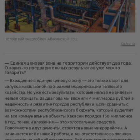
Четвёртый энергоблок Абаканской ТЭЦ
Скачать
— Единая ценовая зона на территории действует два года.
О каких-то предварительных результатах уже можно
говорить?
— Вхождение в единую ценовую зону — это только старт для
запуска масштабной программы модернизации теплового
хозяйства. Но уже есть результаты, которые нельзя не видеть и
нельзя отрицать. За два года мы вложили 4 миллиарда рублей в
надёжность и развитие городов республики. Если сравнить с
возможностями республиканского бюджета, который выделяет
на все коммунальные объекты Хакасии порядка 150 миллионов
в год, то наши вложения — это колоссальные средства.
Повсеместно идут ремонты, строятся новые микрорайоны. А
начинается всё с нашей работы, и мы ответственно выполняем
все взятые на себя обязательства. Всё начинается с энергетики.