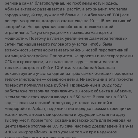
региона самая благополучная, но проблемы есть и здесь.
Абакан активно развивается и растёт, а это значит, что тепла
городу каждый год нужно всё больше. На Абаканской ТЭЦ есть
резерв мощности, которого хватит ещё на 10 — 15 лет активной
застройки. Но пропускная способность тепловых сетей
ограничена. Такую ситуацию мы называем «запертые
мощности». Поэтому в планах увеличение диаметра тепловых
сетей так называемого головного участка, чтобы была
возможность активно развивать районы новой перспективной
жилищной застройки. Приоритетные проекты инвестпрограммы
СГК и в прошедшем, и в нынешнем году — строительство
тепломагистрали в 9-й и 10-й жилые районы Абакана и
реконструкция участка одной из трёх самых больших городских
тепломагистралей — северной ветки. Инвестиции в эти проекты
превысят полмиллиарда руб­лей. Проведённые в 2022 году
работы уже позволили подключить 33 новых объекта в Абакане,
в том числе строящуюся школу на 250 мест. В планах на 2023
год — заключительный этап укладки тепловых сетей в
микрорайоне Арбан, подключение порядка восьми строящихся
жилых домов нового микрорайона и будущей школы на одну
тысячу мест. Кроме того, создана возможность для перевода на
центральное отопление 3,5 тысячи частных домовладений в 9-м
и 10-м микрорайонах. А это уже не только про надёжное
теплоснабжение, но и про экологию.