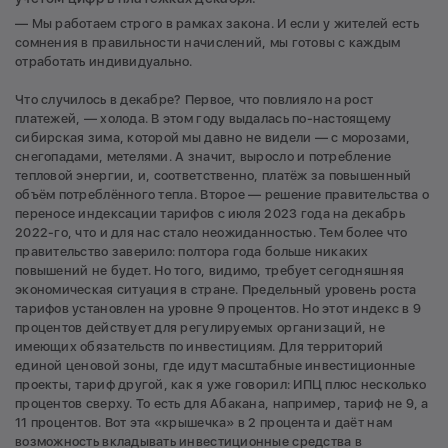
— Мы работаем строго в рамках закона. И если у жителей есть
сомнения в правильности начислений, мы готовы с каждым
отработать индивидуально.
Что случилось в декабре? Первое, что повлияло на рост
платежей, — холода. В этом году выдалась по-настоящему
сибирская зима, которой мы давно не видели — с морозами,
снегопадами, метелями. А значит, выросло и потребление
тепловой энергии, и, соответственно, платёж за повышенный
объём потреблённого тепла. Второе — решение правительства о
переносе индексации тарифов с июля 2023 года на декабрь
2022-го, что и для нас стало неожиданностью. Тем более что
правительство заверило: полтора года больше никаких
повышений не будет. Но того, видимо, требует сегодняшняя
экономическая ситуация в стране. Предельный уровень роста
тарифов установлен на уровне 9 процентов. Но этот индекс в 9
процентов действует для регулируемых организаций, не
имеющих обязательств по инвестициям. Для территорий
единой ценовой зоны, где идут масштабные инвестиционные
проекты, тариф другой, как я уже говорил: ИПЦ плюс несколько
процентов сверху. То есть для Абакана, например, тариф не 9, а
11 процентов. Вот эта «крышечка» в 2 процента и даёт нам
возможность вкладывать инвестиционные средства в