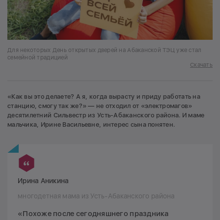
Для некоторых День открытых дверей на Абаканской ТЭЦ уже стал
семейной традицией
Скачать
«Как вы это делаете? А я, когда вырасту и приду работать на
станцию, смогу так же?» — не отходил от «электромагов»
десятилетний Сильвестр из Усть-Абаканского района. И маме
мальчика, Ирине Васильевне, интерес сына понятен.
Ирина Аникина
многодетная мама из Усть-Абаканского района
«Похоже после сегодняшнего праздника