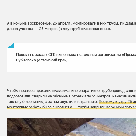
А в ночь на воскресенье, 25 апреля, монтировали в них трубы. Их диа
длина участка — 25 метров (в двухтрубном исполнении).
Проект по заказу СГК выполняла подрядная организация «Промс
Рубцовска (Алтайский край).
Чтобы процесс проходил максимально оперативно, трубопровод спец
подготовили: сварили на обочине в отрезки по 25 метров, нанесли ан
тепловую изоляцию, а затем опустили в траншею.
Поэтому к утру 25 а
монтажных работы была выполнена — трубы накрыли верхними лотка