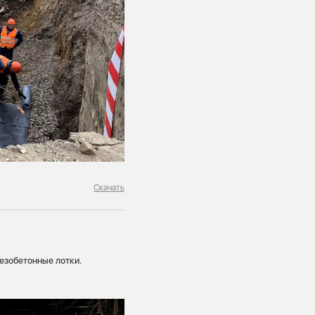
Скачать
езобетонные лотки.