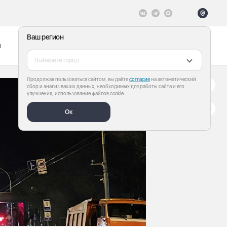
Ваш регион
ы
Меню
Все теги
Выберите город
Продолжая пользоваться сайтом, вы даёте
согласие
на автоматический
сбор и анализ ваших данных, необходимых для работы сайта и его
улучшения, использование файлов cookie.
Ок