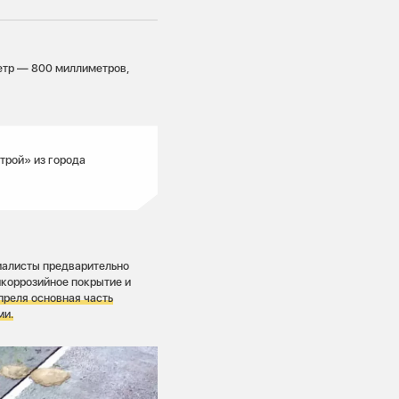
метр — 800 миллиметров,
трой» из города
иалисты предварительно
тикоррозийное покрытие и
преля основная часть
ми.