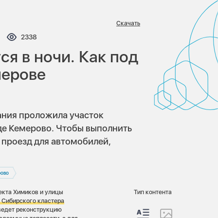
Скачать
ментариев:
Просмотров:
2338
я в ночи. Как под
мерове
ания проложила участок
де Кемерово. Чтобы выполнить
 проезд для автомобилей,
ово
екта Химиков и улицы
Тип контента
 Сибирского кластера
 ведет реконструкцию