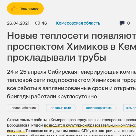
Популярное
26.04.2021
09:46
Кемеровская область
Ком
0
Новые теплосети появляютс
проспектом Химиков в Ке
прокладывали трубы
24 и 25 апреля Сибирская генерирующая комп
тепловой сети под проспектом Химиков в горо
все работы в запланированные сроки и открыть
бригады работали круглосуточно.
Теплоснабжение
Тепловые сети
Теплоэнергетика
Кемер
Строительные работы в Кемерове развернулись на перекрестке просп
Ворошилова. Рядом
возводится
культурно-образовательный комплекс
искусств.
Тепловые сети для комплекса СГК уже построила, а теперь