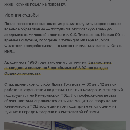
Яков Токунов пошел на поправку.
Ирония судьбы
После полного восстановления решил получить второе высшее
военное образование — поступил в Московскую военную
академию химической защиты им. С.К. Тимошенко. Начало 90-х,
времена смутные, голодные. Стипендия мизерная, Яков
Филатович подрабатывал — в метро ночами мыл вагоны. Опять
мыл...
Академию в 1993 году закончил с отличием.
За участие в
ликвидации аварии на Чернобыльской АЭС награжден
Орденом мужества.
Стаж армейской службы Якова Токунова — 30 лет. 12 лет он
работал в Управлении по делам ГО и ЧС в Кемерове. Четвертый
год трудится на Кемеровской ТЭЦ. И с профессиональными
обязанностями справляется отлично: защитное сооружение
Кемеровской ТЭЦ последние три года признается одним из
лучших в городе Кемерово и Кемеровской области.