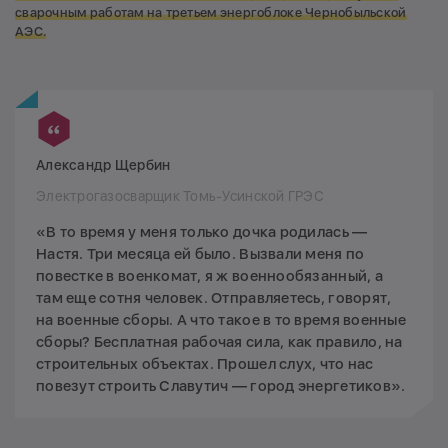
сварочным работам на третьем энергоблоке Чернобыльской
АЭС.
Александр Щербин
Электрогазосварщик Томь-Усинской ГРЭС
«В то время у меня только дочка родилась —
Настя. Три месяца ей было. Вызвали меня по
повестке в военкомат, я ж военнообязанный, а
там еще сотня человек. Отправляетесь, говорят,
на военные сборы. А что такое в то время военные
сборы? Бесплатная рабочая сила, как правило, на
строительных объектах. Прошел слух, что нас
повезут строить Славутич — город энергетиков».