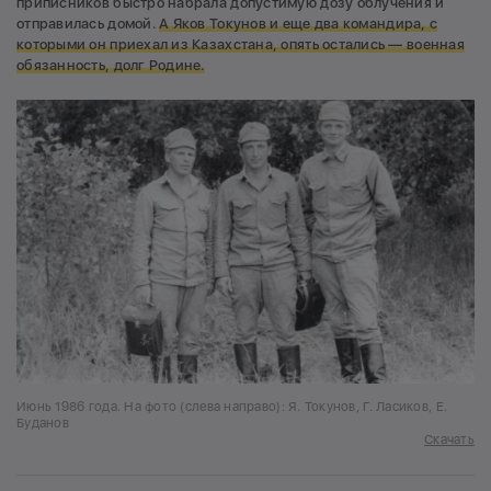
приписников быстро набрала допустимую дозу облучения и
отправилась домой.
А Яков Токунов и еще два командира, с
которыми он приехал из Казахстана, опять остались — военная
обязанность, долг Родине.
Июнь 1986 года. На фото (слева направо): Я. Токунов, Г. Ласиков, Е.
Буданов
Скачать