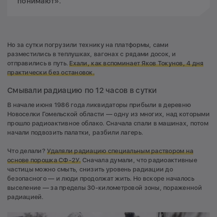
понимают».
Но за сутки погрузили технику на платформы, сами
разместились в теплушках, вагонах с рядами досок, и
отправились в путь.
Ехали, как вспоминает Яков Токунов, 4 дня
практически без остановок.
Смывали радиацию по 12 часов в сутки
В начале июня 1986 года ликвидаторы прибыли в деревню
Новоселки Гомельской области — одну из многих, над которыми
прошло радиоактивное облако. Сначала спали в машинах, потом
начали подвозить палатки, разбили лагерь.
Что делали?
Удаляли радиацию специальным раствором на
основе порошка СФ-2У.
Сначала думали, что радиоактивные
частицы можно смыть, снизить уровень радиации до
безопасного — и люди продолжат жить. Но вскоре началось
выселение — за пределы 30-километровой зоны, пораженной
радиацией.