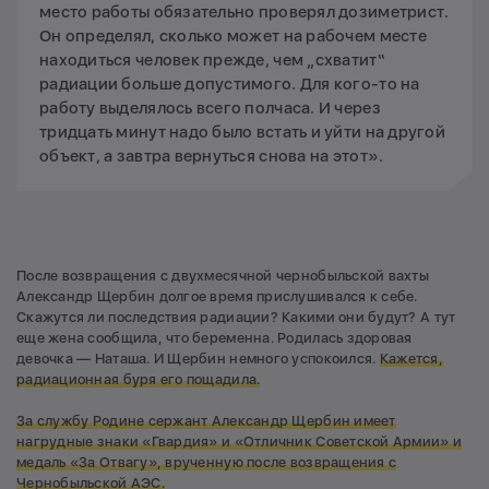
место работы обязательно проверял дозиметрист.
Он определял, сколько может на рабочем месте
находиться человек прежде, чем „схватит“
радиации больше допустимого. Для кого-то на
работу выделялось всего полчаса. И через
тридцать минут надо было встать и уйти на другой
объект, а завтра вернуться снова на этот».
После возвращения с двухмесячной чернобыльской вахты
Александр Щербин долгое время прислушивался к себе.
Скажутся ли последствия радиации? Какими они будут? А тут
еще жена сообщила, что беременна. Родилась здоровая
девочка — Наташа. И Щербин немного успокоился.
Кажется,
радиационная буря его пощадила.
За службу Родине сержант Александр Щербин имеет
нагрудные знаки «Гвардия» и «Отличник Советской Армии»
и
медаль «За Отвагу», врученную после возвращения с
Чернобыльской АЭС.