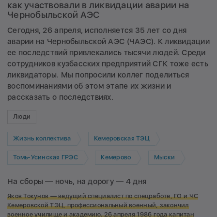
как участвовали в ликвидации аварии на
Чернобыльской АЭС
Сегодня, 26 апреля, исполняется 35 лет со дня
аварии на Чернобыльской АЭС (ЧАЭС). К ликвидации
ее последствий привлекались тысячи людей. Среди
сотрудников кузбасских предприятий СГК тоже есть
ликвидаторы. Мы попросили коллег поделиться
воспоминаниями об этом этапе их жизни и
рассказать о последствиях.
Люди
Жизнь коллектива
Кемеровская ТЭЦ
Томь-Усинская ГРЭС
Кемерово
Мыски
На сборы — ночь, на дорогу — 4 дня
Яков Токунов — ведущий специалист по спецработе, ГО и ЧС
Кемеровской ТЭЦ, профессиональный военный, закончил
военное училище и академию.
26 апреля 1986 года капитан