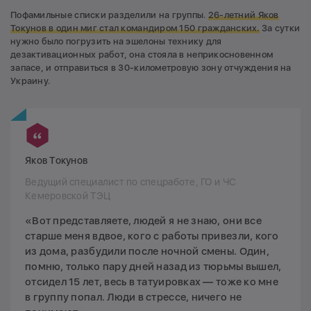
Пофамильные списки разделили на группы.
2
6-летний Яков
Токунов в один миг стал командиром 150 гражданских.
За сутки
нужно было погрузить на эшелоны технику для
дезактивационных работ, она стояла в неприкосновенном
запасе, и отправиться в 30-километровую зону отчуждения на
Украину.
Яков Токунов
Ведущий специалист по спецработе, ГО и ЧС
Кемеровской ТЭЦ
«Вот представляете, людей я не знаю, они все
старше меня вдвое, кого с работы привезли, кого
из дома, разбудили после ночной смены. Один,
помню, только пару дней назад из тюрьмы вышел,
отсидел 15 лет, весь в татуировках — тоже ко мне
в группу попал. Люди в стрессе, ничего не