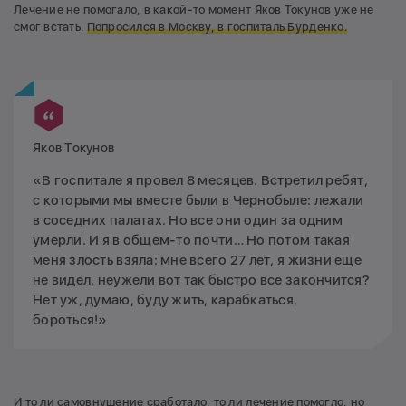
Лечение не помогало, в какой-то момент Яков Токунов уже не
смог встать.
Попросился в Москву, в госпиталь Бурденко.
Яков Токунов
«В госпитале я провел 8 месяцев. Встретил ребят,
с которыми мы вместе были в Чернобыле: лежали
в соседних палатах. Но все они один за одним
умерли. И я в общем-то почти… Но потом такая
меня злость взяла: мне всего 27 лет, я жизни еще
не видел, неужели вот так быстро все закончится?
Нет уж, думаю, буду жить, карабкаться,
бороться!»
И то ли самовнушение сработало, то ли лечение помогло, но